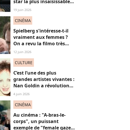
star la plus insaisissable
de la pop, et voici
19 juin 2026
pourquoi
CINÉMA
Spielberg s'intéresse-t-il
vraiment aux femmes ?
On a revu la filmo très
masculine du maestro
12 juin 2026
CULTURE
C’est l’une des plus
grandes artistes vivantes :
Nan Goldin a révolutionné
mon regard, voici
4 juin 2026
pourquoi
CINÉMA
Au cinéma : "A-bras-le-
corps", un puissant
exemple de "female gaze"