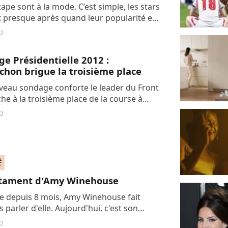
tape sont à la mode. C’est simple, les stars
 presque après quand leur popularité est
e. Après Kim Kardashian ou encore Paris
12
 des rumeurs couraient même...
e Présidentielle 2012 :
hon brigue la troisième place
eau sondage conforte le leader du Front
he à la troisième place de la course à
e, derrière François Hollande en tête de
12
ent et Nicolas Sarkozy à la seconde...
É
stament d'Amy Winehouse
 depuis 8 mois, Amy Winehouse fait
 parler d'elle. Aujourd'hui, c'est son
t qui fait les gros titres.
12