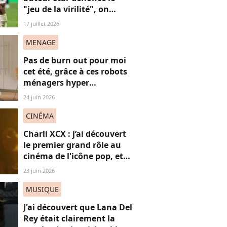
"jeu de la virilité", on
décrypte ses mots pas très
17 juillet 2026
"frères Gallagher"
MENAGE
Pas de burn out pour moi
cet été, grâce à ces robots
ménagers hyper
performants
24 juin 2026
CINÉMA
Charli XCX : j’ai découvert
le premier grand rôle au
cinéma de l'icône pop, et
c'est un vrai OVNI
23 juin 2026
MUSIQUE
J'ai découvert que Lana Del
Rey était clairement la