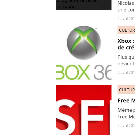
Nicolas
une co
program
2 avril 20
candidat
CULTUR
Xbox :
de cré
Plus que
devient
bleue. 
2 avril 20
américa
CULTUR
Free M
Même pl
Free Mo
l’iPhon
2 avril 20
cherche