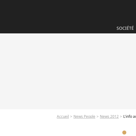
SOCIÉTÉ
Accueil
News People
News 2012
L'info 