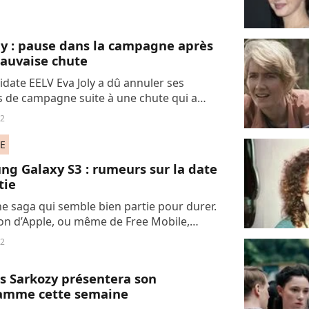
ly : pause dans la campagne après
auvaise chute
idate EELV Eva Joly a dû annuler ses
és de campagne suite à une chute qui a
té son hospitalisation.
12
E
g Galaxy S3 : rumeurs sur la date
tie
ne saga qui semble bien partie pour durer.
çon d’Apple, ou même de Free Mobile,
 semble vouloir garder le secret autour
12
prochain smartphone : le Galaxy...
s Sarkozy présentera son
amme cette semaine