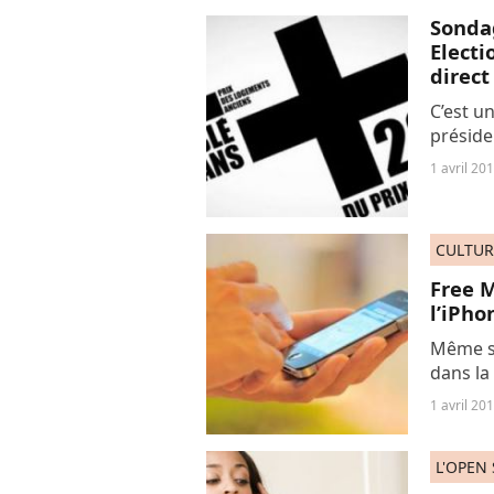
Sondag
Electi
direct
C’est un
préside
mêmes f
1 avril 20
par la p
CULTUR
Free M
l’iPho
Même si
dans la
n’empêc
1 avril 20
avec un
L'OPEN