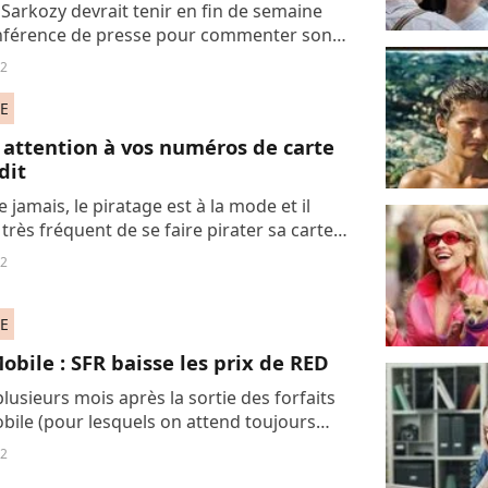
 Sarkozy devrait tenir en fin de semaine
nférence de presse pour commenter son
me. Avec cet exercice, le président
12
 veut affirmer sa crédibilité face au...
E
 attention à vos numéros de carte
dit
 jamais, le piratage est à la mode et il
 très fréquent de se faire pirater sa carte
D’après des chercheurs de l’université
12
ine de Drexel en Pennsylvanie,...
E
obile : SFR baisse les prix de RED
usieurs mois après la sortie des forfaits
bile (pour lesquels on attend toujours
e 4S), les autres opérateurs continuent de
12
r la parade pour ne pas perdre...