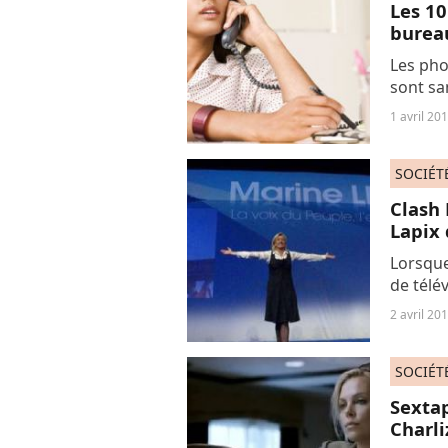
Les 10
burea
Les pho
sont sa
space, 
1 avril 20
chez vo
SOCIÉT
Clash
Lapix
Lorsque
de télév
quelque
2 avril 20
sur Can
SOCIÉT
Sextap
Charli