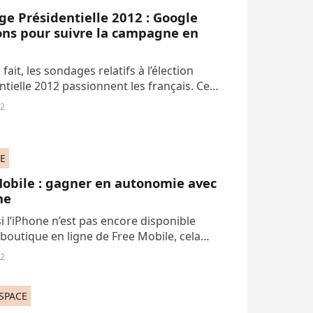
e Présidentielle 2012 : Google
ons pour suivre la campagne en
 fait, les sondages relatifs à l’élection
ntielle 2012 passionnent les français. Ces
rançais qui se disent pourtant fatigués
12
olitique. Quoiqu’il en soit,...
E
obile : gagner en autonomie avec
ne
 l’iPhone n’est pas encore disponible
 boutique en ligne de Free Mobile, cela
he évidemment pas d’utiliser un iPhone
12
e carte SIM Free et heureusement. Mais...
 SPACE