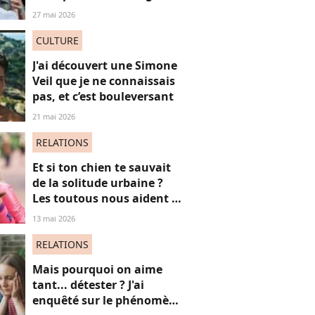
à voir à tout prix
27 mai 2026
CULTURE
J'ai découvert une Simone
Veil que je ne connaissais
pas, et c’est bouleversant
21 mai 2026
RELATIONS
Et si ton chien te sauvait
de la solitude urbaine ?
Les toutous nous aident à
créer du lien avec des
13 mai 2026
inconnus, c'est vital (et
politique)
RELATIONS
Mais pourquoi on aime
tant... détester ? J'ai
enquêté sur le phénomène