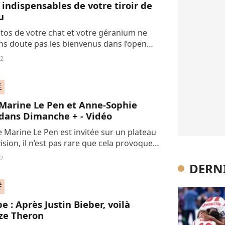
 indispensables de votre tiroir de
u
tos de votre chat et votre géranium ne
ns doute pas les bienvenus dans l’open
mais rien ne vous empêche de vous sentir
12
us en apportant quelques babioles...
É
 Marine Le Pen et Anne-Sophie
 dans Dimanche + - Vidéo
 Marine Le Pen est invitée sur un plateau
ision, il n’est pas rare que cela provoque
s vagues. Ce fut une nouvelle fois le cas
12
al + ce week-end lors de...
DERNI
É
e : Après Justin Bieber, voilà
ze Theron