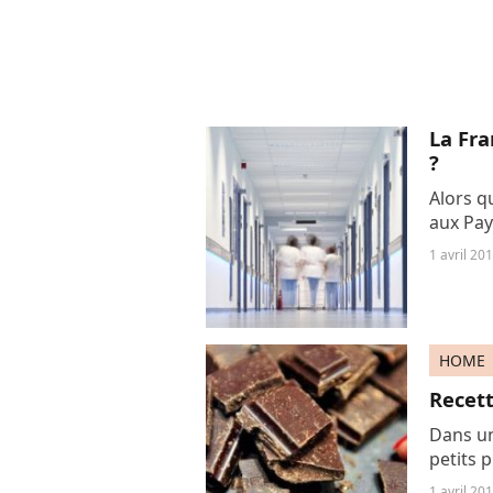
La Fra
?
Alors q
aux Pay
loin d'a
1 avril 20
de l'Obs
HOME
Recett
Dans un
petits 
Pâques.
1 avril 20