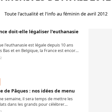
Toute l'actualité et l'info au féminin de avril 2012
nce doit-elle légaliser l'euthanasie
ue l'euthanasie est légale depuis 10 ans
s Bas et en Belgique, la France est encore
voir tranché. Mi-février, le premier rapport
12
ervatoire national de...
e de Pâques : nos idées de menu
e semaine, il sera temps de mettre les
plats dans les grands pour célébrer
 Alors si vous êtes un peu en panne
12