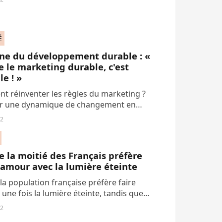
ation pour le grand jour, voilà des idées...
É
ne du développement durable : «
 le marketing durable, c'est
le ! »
 réinventer les règles du marketing ?
r une dynamique de changement en
 compte des enjeux du développement
12
 ? Et trouver les leviers pour assurer cette
on...
e la moitié des Français préfère
l'amour avec la lumière éteinte
la population française préfère faire
 une fois la lumière éteinte, tandis que
ue utiliser des accessoires. La musique
12
ntale accompagne leur vie intime...