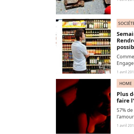
d’inspir
SOCIÉT
Semai
Rendre
possib
Comment
Engage
tenant
1 avril 20
durable
transiti
HOME
Plus d
faire 
57% de 
l'amour
33% avo
1 avril 20
sentime