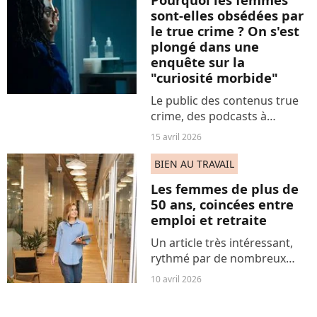
tout en proposant...
sont-elles obsédées par
le true crime ? On s'est
plongé dans une
enquête sur la
"curiosité morbide"
Le public des contenus true
crime, des podcasts à
YouTube, est majoritairement
15 avril 2026
féminin. Et nombreuses sont
les femmes à l’incarner, de
BIEN AU TRAVAIL
TikTok à Insta, alors même
Les femmes de plus de
que les criminels,...
50 ans, coincées entre
emploi et retraite
Un article très intéressant,
rythmé par de nombreux
témoignages, paru en
10 avril 2026
octobre dans « Le Monde » a
mis en lumière les « NER » –