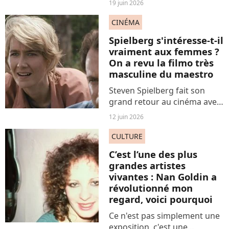
19 juin 2026
est insaisissable. C’est ce que
m'a appris la journaliste
CINÉMA
Sarah Dahan dans son tout
Spielberg s'intéresse-t-il
dernier livre,...
vraiment aux femmes ?
On a revu la filmo très
masculine du maestro
Steven Spielberg fait son
grand retour au cinéma avec
Disclosure Day. Un nouveau
12 juin 2026
blockbuster qui semble
beaucoup emprunter à…
CULTURE
Rencontres du 3ème type ! Ce
C’est l’une des plus
film d’extraterrestres est...
grandes artistes
vivantes : Nan Goldin a
révolutionné mon
regard, voici pourquoi
Ce n'est pas simplement une
exposition, c'est une