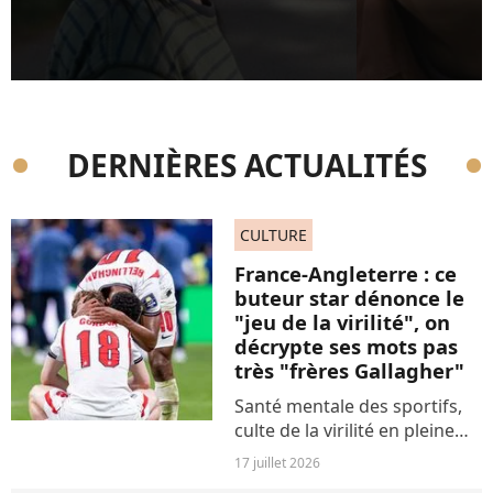
DERNIÈRES ACTUALITÉS
CULTURE
France-Angleterre : ce
buteur star dénonce le
"jeu de la virilité", on
décrypte ses mots pas
très "frères Gallagher"
Santé mentale des sportifs,
culte de la virilité en pleine
Coupe du Monde, "lad
17 juillet 2026
culture" très "Oasis"... Jude