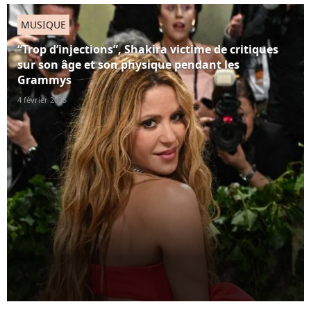
MUSIQUE
“Trop d’injections”, Shakira victime de critiques
sur son âge et son physique pendant les
Grammys
4 février 2025