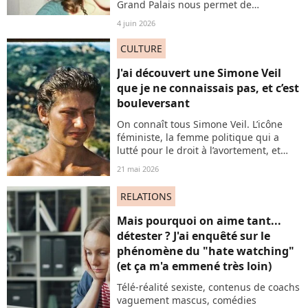
Grand Palais nous permet de
(re)découvrir l'œuvre immense de Nan
4 juin 2026
Goldin, photographe légendaire mais
encore trop méconnue du grand
CULTURE
public. Se confronter à cet art, c'est
accepter d'être bouleversé.
J'ai découvert une Simone Veil
que je ne connaissais pas, et c’est
bouleversant
On connaît tous Simone Veil. L’icône
féministe, la femme politique qui a
lutté pour le droit à l’avortement, et
pour le devoir de mémoire - en tant
21 mai 2026
que rescapée des camps de la mort.
Mais il existe une autre Simone Veil :
RELATIONS
rayonnante, solaire, libérée. Partons à
sa découverte, lors d'un événement qui
Mais pourquoi on aime tant...
en dit long sur la représentation des
détester ? J'ai enquêté sur le
icônes féminines.
phénomène du "hate watching"
(et ça m'a emmené très loin)
Télé-réalité sexiste, contenus de coachs
vaguement mascus, comédies