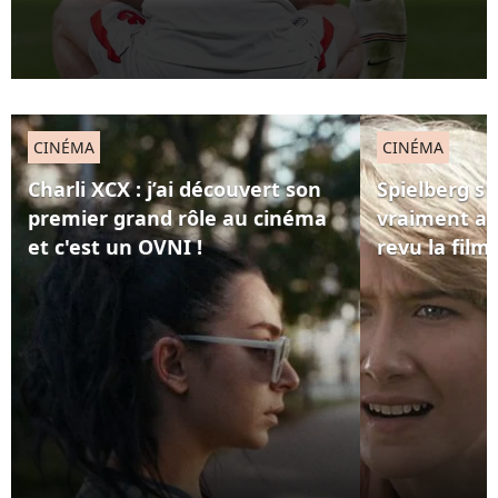
CINÉMA
CINÉMA
Charli XCX : j’ai découvert son
Spielberg s'i
premier grand rôle au cinéma
vraiment a
et c'est un OVNI !
revu la fil