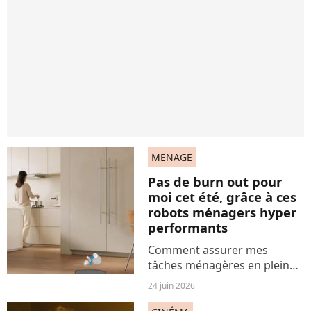
MENAGE
Pas de burn out pour
moi cet été, grâce à ces
robots ménagers hyper
performants
Comment assurer mes
tâches ménagères en pleine
canicule ? J'ai la solution. Et
24 juin 2026
j'en ai même plusieurs. Suis le