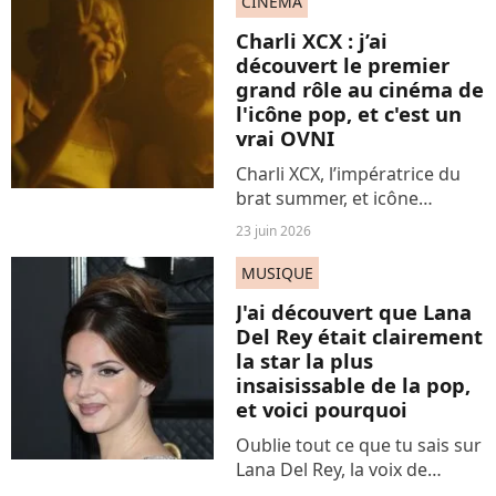
guide.
CINÉMA
Charli XCX : j’ai
découvert le premier
grand rôle au cinéma de
l'icône pop, et c'est un
vrai OVNI
Charli XCX, l’impératrice du
brat summer, et icône
absolue de l'hyperpop, arrive
23 juin 2026
enfin au cinéma. Huit films
sont prévus cette année.
MUSIQUE
Mais le premier grand rôle de
J'ai découvert que Lana
la star, c’est celui-ci....
Del Rey était clairement
la star la plus
insaisissable de la pop,
et voici pourquoi
Oublie tout ce que tu sais sur
Lana Del Rey, la voix de
“Summertime sadness”. Elle