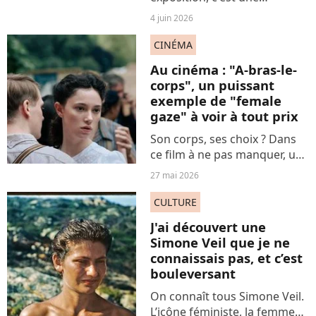
expérience. Le Grand Palais
4 juin 2026
nous permet de (re)découvrir
l'œuvre immense de Nan
CINÉMA
Goldin, photographe
Au cinéma : "A-bras-le-
légendaire mais encore trop
corps", un puissant
méconnue...
exemple de "female
gaze" à voir à tout prix
Son corps, ses choix ? Dans
ce film à ne pas manquer, une
jeune fille voit sa vie
27 mai 2026
bouleversée. Du jour au
lendemain, elle va devoir
CULTURE
faire face aux jugements
J'ai découvert une
d’une société intensément...
Simone Veil que je ne
connaissais pas, et c’est
bouleversant
On connaît tous Simone Veil.
L’icône féministe, la femme