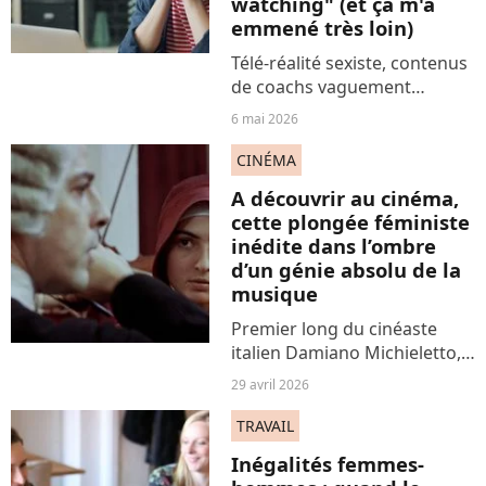
watching" (et ça m'a
emmené très loin)
Télé-réalité sexiste, contenus
de coachs vaguement
mascus, comédies françaises
6 mai 2026
terrifiantes : on perd tant de
temps à consommer ce que
CINÉMA
l'on déteste : on appelle cela
A découvrir au cinéma,
du hate-watch...
cette plongée féministe
inédite dans l’ombre
d’un génie absolu de la
musique
Premier long du cinéaste
italien Damiano Michieletto,
metteur en scène d’opéras
29 avril 2026
renommé, Vivaldi et moi fait
la part belle à une expérience
TRAVAIL
musicale et visuelle
Inégalités femmes-
exigeante, à travers...