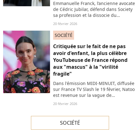
Emmanuelle Franck, l’ancienne avocate
de Cédric Jubilar, défend dans Society
sa profession et la dissocie du
militantisme, notamment féministe.
20 février 2026
Elle s’explique.
SOCIÉTÉ
Critiquée sur le fait de ne pas
avoir d'enfant, la plus célèbre
YouTubeuse de France répond
aux "mascus" à la "virilité
fragile"
Dans l'émission MIDI-MINUIT, diffusée
sur France TV Slash le 19 février, Natoo
est revenue sur la vague de
commentaires sexistes dont elle a été
20 février 2026
victime sur les réseaux sociaux, la
renvoyant à l'injonction à la maternité.
SOCIÉTÉ