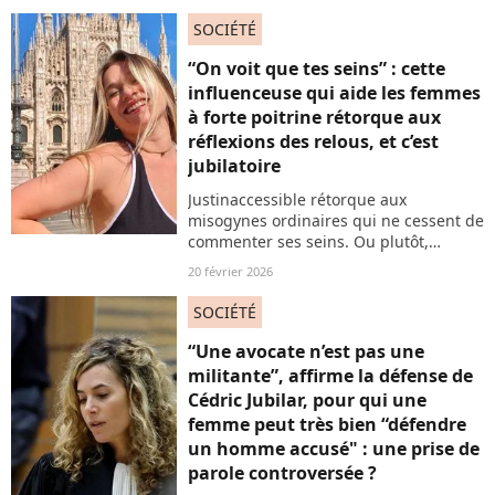
une telle nouvelle qui surgit dans la
société la plus patriarcale qui soit, où
SOCIÉTÉ
l'oppression des femmes est un
systématisme.
“On voit que tes seins” : cette
influenceuse qui aide les femmes
à forte poitrine rétorque aux
réflexions des relous, et c’est
jubilatoire
Justinaccessible rétorque aux
misogynes ordinaires qui ne cessent de
commenter ses seins. Ou plutôt,
semblent obsédés par le fait de les
20 février 2026
cacher. Or, l’influenceuse s’adresse aux
femmes à forte poitrine et les conseille
SOCIÉTÉ
dans leur choix de soutien-gorge. Mais
cela semble déplaire à ses détracteurs
“Une avocate n’est pas une
qui sur-sexualisent sa poitrine.
militante”, affirme la défense de
Cédric Jubilar, pour qui une
femme peut très bien “défendre
un homme accusé" : une prise de
parole controversée ?