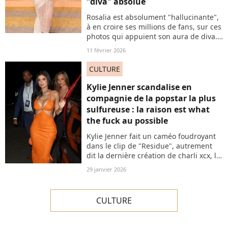
"diva" absolue
Rosalia est absolument "hallucinante",
à en croire ses millions de fans, sur ces
photos qui appuient son aura de diva.
Superstar de la pop qui suite au
11 février 2026
triomphe de son album semble plus
que jamais dans la lumière.
CULTURE
Kylie Jenner scandalise en
compagnie de la popstar la plus
sulfureuse : la raison est what
the fuck au possible
Kylie Jenner fait un caméo foudroyant
dans le clip de "Residue", autrement
dit la dernière création de charli xcx, la
popstar la plus punk du moment. Mais
29 janvier 2026
voilà, une image en particulier a
scandalisé la toile. Et c'est la plus
absurde des polémiques...
CULTURE