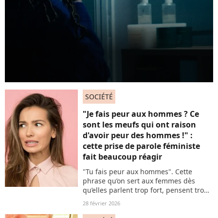
SOCIÉTÉ
"Je fais peur aux hommes ? Ce
sont les meufs qui ont raison
d'avoir peur des hommes !" :
cette prise de parole féministe
fait beaucoup réagir
"Tu fais peur aux hommes". Cette
phrase qu’on sert aux femmes dès
qu’elles parlent trop fort, pensent trop
vite ou vivent trop... Dans une prise de
28 février 2026
parole féministe, la journaliste et
autrice Chloé Thibaud retourne cette