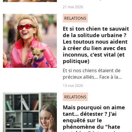
politique qui a lutté pour le
21 mai 2026
droit à l’avortement, et pour
le devoir de mémoire - en
RELATIONS
tant que rescapée des camps
Et si ton chien te sauvait
de la mort....
de la solitude urbaine ?
Les toutous nous aident
à créer du lien avec des
inconnus, c'est vital (et
politique)
Et si nos chiens étaient de
précieux alliés… Face à la
solitude urbaine ? Surtout
13 mai 2026
dans les grandes villes… Où
ils provoquent des
RELATIONS
rencontres, hors drague,
Mais pourquoi on aime
hors date, hors relous, en...
tant... détester ? J'ai
enquêté sur le
phénomène du "hate