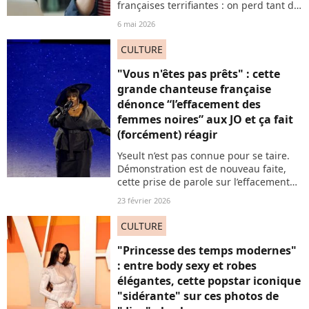
françaises terrifiantes : on perd tant de
temps à consommer ce que l'on déteste
6 mai 2026
: on appelle cela du hate-watch ! Mais
pourquoi ? En fait, les raisons sont
CULTURE
autant psychologiques... Que
politiques. Oui oui.
"Vous n'êtes pas prêts" : cette
grande chanteuse française
dénonce “l’effacement des
femmes noires” aux JO et ça fait
(forcément) réagir
Yseult n’est pas connue pour se taire.
Démonstration est de nouveau faite,
cette prise de parole sur l’effacement
des femmes noires, qui ne risque pas
23 février 2026
de plaire à tout le monde. Tant mieux.
CULTURE
"Princesse des temps modernes"
: entre body sexy et robes
élégantes, cette popstar iconique
"sidérante" sur ces photos de