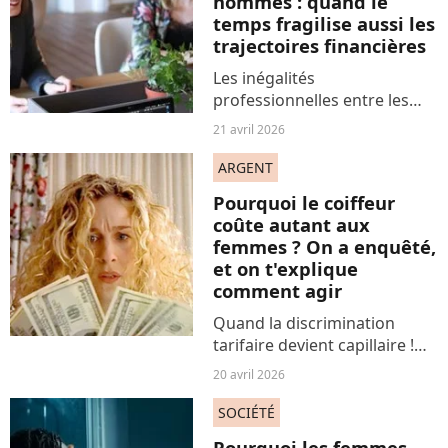
hommes : quand le
temps fragilise aussi les
trajectoires financières
Les inégalités
professionnelles entre les
femmes et les hommes ne se
21 avril 2026
limitent pas à un instant
donné de la carrière. Elles
ARGENT
s’inscrivent dans la durée,
Pourquoi le coiffeur
s’accumulent et finissent
coûte autant aux
par...
femmes ? On a enquêté,
et on t'explique
comment agir
Quand la discrimination
tarifaire devient capillaire !
Mais pourquoi cela coûte si
20 avril 2026
cher, le coiffeur, quand on est
une femme ? On s'est posé
SOCIÉTÉ
sérieusement la question,
Pourquoi les femmes