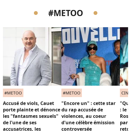
#METOO
#METOO
#METOO
CIN
Accusé de viols, Cauet
"Encore un" : cette star
"Que
porte plainte et dénonce
du rap accusée de
: le 
les "fantasmes sexuels"
violences, au coeur
Rose
de l'une de ses
d'une célèbre émission
paro
accusatrices, les
controversée
reto