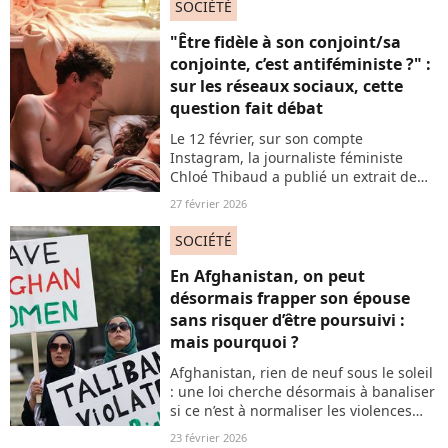
SOCIÉTÉ
absurdité. Et se demande qui, dans un
monde où les violences sont
"Être fidèle à son conjoint/sa
massivement subies par les femmes, a
conjointe, c’est antiféministe ?" :
vraiment des raisons d’avoir peur…
sur les réseaux sociaux, cette
question fait débat
Le 12 février, sur son compte
Instagram, la journaliste féministe
Chloé Thibaud a publié un extrait de
l'essai de Sabine Valens : "Aimer sans
27 février 2026
posséder - Une critique féministe de la
fidélité". La question posée de la
SOCIÉTÉ
possibilité d'une fidélité féministe a
alimenté un large débat en
En Afghanistan, on peut
commentaire de la publication.
désormais frapper son épouse
sans risquer d’être poursuivi :
mais pourquoi ?
Afghanistan, rien de neuf sous le soleil
: une loi cherche désormais à banaliser
si ce n’est à normaliser les violences
conjugales. Difficile d’être surpris par
23 février 2026