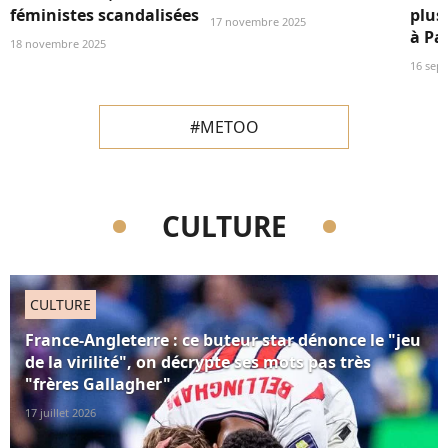
féministes scandalisées
plus 
17 novembre 2025
à Pa
18 novembre 2025
16 sep
#METOO
CULTURE
CULTURE
France-Angleterre : ce buteur star dénonce le "jeu
de la virilité", on décrypte ses mots pas très
"frères Gallagher"
17 juillet 2026