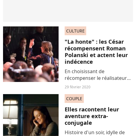
CULTURE
"La honte" : les César
récompensent Roman
Polanski et actent leur
indécence
En choisissant de
récompenser le réalisateur
Roman Polanski, l'Académie
29 février 2020
des César acte son mépris à
l'égard des victimes
COUPLE
d'agressions sexuelles.
Elles racontent leur
L'actrice Adèle Haenel a
aventure extra-
quitté la...
conjugale
Histoire d'un soir, idylle de