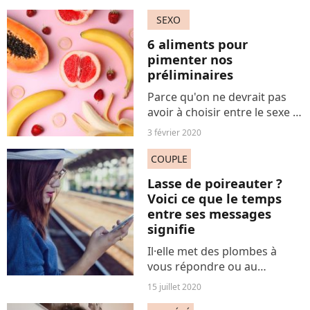
courant. Seulement
maintenant, quels sont les
SEXO
moyens concrets pour
6 aliments pour
prendre son pied autrement
pimenter nos
? En voici 5.
préliminaires
Parce qu'on ne devrait pas
avoir à choisir entre le sexe et
la bouffe, on vous a listé 6
3 février 2020
options culinaires avec
lesquelles s'amuser au lit.
COUPLE
Lasse de poireauter ?
Voici ce que le temps
entre ses messages
signifie
Il·elle met des plombes à
vous répondre ou au
contraire, moins de quelques
15 juillet 2020
minutes. Et vous vous