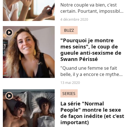
Notre couple va bien, c'est
certain. Pourtant, impossible
d'arrêter de penser à l'ex de
4 décembre 2020
l'autre. De stalker ladite
personne sur les réseaux,
BUZZ
player2
d'avoir l'impression de la voir
"Pourquoi je montre
à chaque...
mes seins", le coup de
gueule anti-sexisme de
Swann Périssé
"Quand une femme se fait
belle, il y a encore ce mythe
selon lequel son objectif
13 mai 2020
premier est de se faire
pénétrer". L'espace d'une
SERIES
player2
vidéo fracassante, Swann
La série "Normal
Périssé épingle le sexisme...
People" montre le sexe
de façon inédite (et c'est
important)