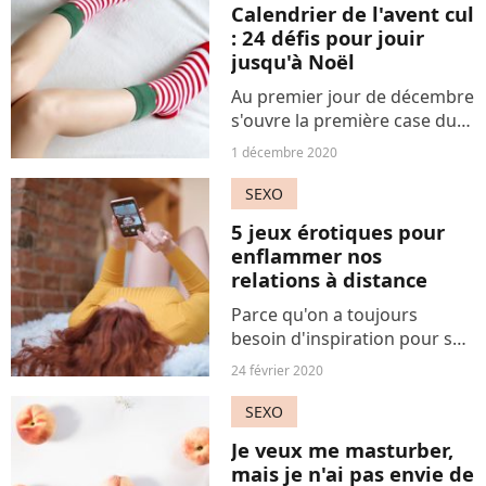
voici cinq pour votre...
Calendrier de l'avent cul
: 24 défis pour jouir
jusqu'à Noël
Au premier jour de décembre
s'ouvre la première case du
calendrier de l'avent. Un
1 décembre 2020
rituel quasi sacré qui
implique généralement
SEXO
impatience et indigestion de
5 jeux érotiques pour
chocolat. Pour changer,...
enflammer nos
relations à distance
Parce qu'on a toujours
besoin d'inspiration pour se
faire vibrer, même à l'autre
24 février 2020
bout de la planète (ou de la
ligne TGV).
SEXO
Je veux me masturber,
mais je n'ai pas envie de