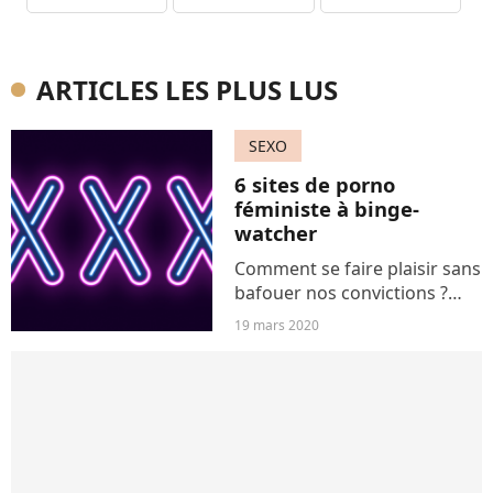
ARTICLES LES PLUS LUS
SEXO
6 sites de porno
féministe à binge-
watcher
Comment se faire plaisir sans
bafouer nos convictions ?
Voici 6 sites porno féministes
19 mars 2020
à parcourir.