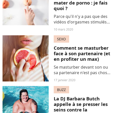
mater de porno : je fais
quoi ?
Parce qu'il n'y a pas que des
vidéos d'orgasmes stimulés
pour s'exciter solo, voici
10 mars 2020
comment faire pour prendre
son pied en se caressant
SEXO
autrement.
Comment se masturber
face à son partenaire (et
en profiter un max)
Se masturber devant son ou
sa partenaire n'est pas chose
facile dans une société où la
17 janvier 2020
masturbation féminine reste
encore largement taboue.
BUZZ
Nos conseils pour s'y essayer
La DJ Barbara Butch
tout en douceur.
appelle à se presser les
seins contre la