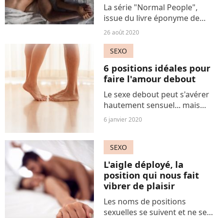
La série "Normal People",
issue du livre éponyme de
Sally Rooney, fait l'unanimité.
26 août 2020
Pour son scénario, sa
subtilité, l'écriture
SEXO
impeccable de ses
6 positions idéales pour
personnages mais aussi les
faire l'amour debout
scènes...
Le sexe debout peut s'avérer
hautement sensuel... mais
aussi éminemment casse-cou
6 janvier 2020
si l'on ne s'y aventure pas
dans la bonne position. En
SEXO
voici 6 à tester les yeux
fermés (ou presque).
L'aigle déployé, la
position qui nous fait
vibrer de plaisir
Les noms de positions
sexuelles se suivent et ne se