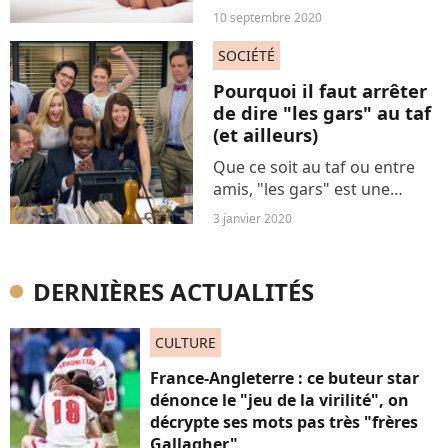
ressemblent pas. Cette fois,
10 septembre 2020
zoom sur l'aigle déployé,
sorte de missionnaire
SOCIÉTÉ
acrobatique pratiqué jambes
Pourquoi il faut arrêter
écartées qui intensifie...
de dire "les gars" au taf
(et ailleurs)
Que ce soit au taf ou entre
amis, "les gars" est une
expression qui revient autant
3 janvier 2020
qu'une (très) mauvaise
ritournelle. Même quand
l'assistance à laquelle on
DERNIÈRES ACTUALITÉS
s'adresse est en partie...
CULTURE
France-Angleterre : ce buteur star
dénonce le "jeu de la virilité", on
décrypte ses mots pas très "frères
Gallagher"