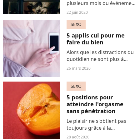
plusieurs mois ou événement
déclencheur, trois femmes se
22 juin 2020
confient sur le pourquoi et le
comment de leur romance
SEXO
adultérine.
5 applis cul pour me
faire du bien
Alors que les distractions du
quotidien ne sont plus à
portée de main, c'est
26 mars 2020
l'occasion de se concentrer
sur l'essentiel : son plaisir. Et
SEXO
si la technique - ou
l'imagination - vous...
5 positions pour
atteindre l'orgasme
sans pénétration
Le plaisir ne s'obtient pas
toujours grâce à la
pénétration, on est au
28 août 2020