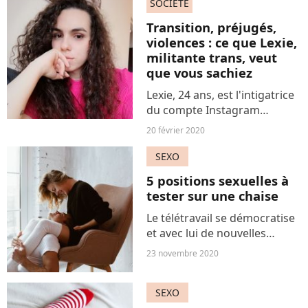
demandez ce que ça peut
SOCIÉTÉ
bien vouloir dire. Parce qu'on
Transition, préjugés,
ne veut surtout pas vous
violences : ce que Lexie,
laisser...
militante trans, veut
que vous sachiez
Lexie, 24 ans, est l'intigatrice
du compte Instagram
Aggressively Trans. Grâce à
20 février 2020
son travail pédagogique, la
jeune femme trans souhaite
SEXO
informer, mais aussi
5 positions sexuelles à
visibiliser les personnes...
tester sur une chaise
Le télétravail se démocratise
et avec lui de nouvelles
opportunités. Comme celles
23 novembre 2020
de pouvoir explorer des
positions insoupçonnées
SEXO
sans quitter notre chaise. En