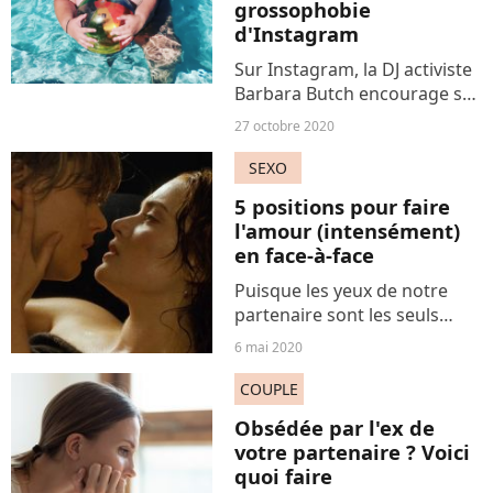
grossophobie
d'Instagram
Sur Instagram, la DJ activiste
Barbara Butch encourage ses
abonnées à poser seins nus
27 octobre 2020
et pressés dans leurs mains,
pour protester contre la
SEXO
grossophobie du réseau
5 positions pour faire
social - et vérifier...
l'amour (intensément)
en face-à-face
Puisque les yeux de notre
partenaire sont les seuls
qu'on croise ces temps-ci,
6 mai 2020
autant rendre l'expérience
saisissante. Voici 5 façons
COUPLE
excitantes de pratiquer le coït
Obsédée par l'ex de
en se contemplant...
votre partenaire ? Voici
quoi faire