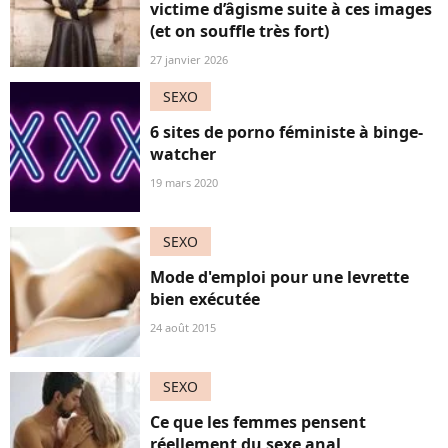
victime d’âgisme suite à ces images
(et on souffle très fort)
27 janvier 2026
SEXO
6 sites de porno féministe à binge-
watcher
19 mars 2020
SEXO
Mode d'emploi pour une levrette
bien exécutée
24 août 2015
SEXO
Ce que les femmes pensent
réellement du sexe anal