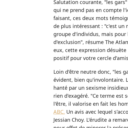
Salutation courante, "les gars"
qui ne prend pas en compte l'id
faisant, ces deux mots témoign
de plus intéressant : "c'est un
groupe d'individus, mais pour
d'exclusion", résume The Atlant
eux, cette expression désuète n
positif pour votre cercle d'ami
Loin d'être neutre donc, "les g
évident, bien qu'involontaire.
hanté par un sexisme insidieux. 
rien d'exagéré. "Ce terme est s
l'être, il valorise en fait les 
ABC.
Un avis avec lequel s'acc
Jessian Choy. L'érudite a remar
pour effet de minorer la prés