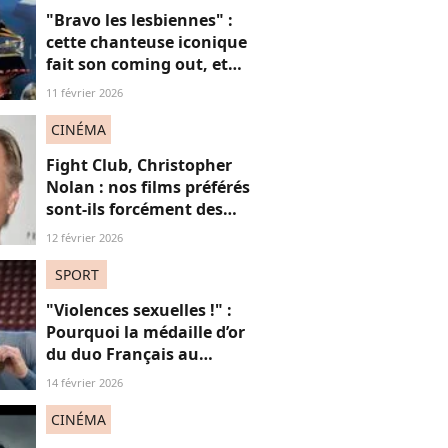
"Bravo les lesbiennes" :
cette chanteuse iconique
fait son coming out, et
non, on ne "s'en fout" pas
11 février 2026
du tout (voilà pourquoi)
CINÉMA
Fight Club, Christopher
Nolan : nos films préférés
sont-ils forcément des
"films de mecs" ? Et
12 février 2026
pourquoi c'est
problématique ?
SPORT
"Violences sexuelles !" :
Pourquoi la médaille d’or
du duo Français au
patinage aux JO fait
14 février 2026
polémique
CINÉMA