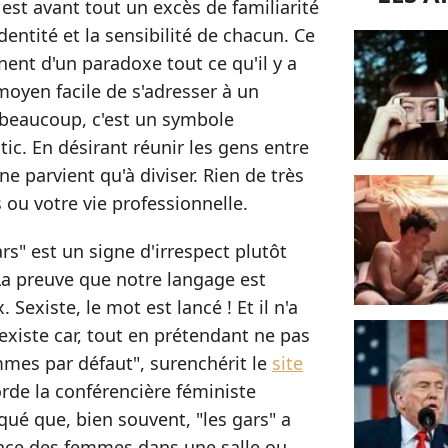
 est avant tout un excès de familiarité
entité et la sensibilité de chacun. Ce
ent d'un paradoxe tout ce qu'il y a
 moyen facile de s'adresser à un
 beaucoup, c'est un symbole
ic. En désirant réunir les gens entre
e parvient qu'à diviser. Rien de très
s ou votre vie professionnelle.
ars" est un signe d'irrespect plutôt
 La preuve que notre langage est
Sexiste, le mot est lancé ! Et il n'a
existe car, tout en prétendant ne pas
hommes par défaut", surenchérit le
site
orde la conférencière féministe
qué que, bien souvent, "les gars" a
ence des femmes dans une salle ou