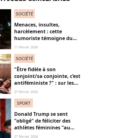
SOCIÉTÉ
Menaces, insultes,
harcèlement : cette
humoriste témoigne du
sort des femmes sur les
11 février 2026
réseaux sociaux
SOCIÉTÉ
"Être fidèle à son
conjoint/sa conjointe, c’est
antiféministe ?" : sur les
réseaux sociaux, cette
27 février 2026
question fait débat
SPORT
Donald Trump se sent
"obligé" de féliciter des
athlètes féminines "au
risque d'être destitué"
27 février 2026