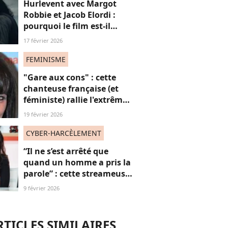
Hurlevent avec Margot
Robbie et Jacob Elordi :
pourquoi le film est-il
accusé de
17 février 2026
« whitewashing » ?
FEMINISME
"Gare aux cons" : cette
chanteuse française (et
féministe) rallie l'extrême
droite ? Les fans "très
19 février 2026
déçus"
CYBER-HARCÈLEMENT
“Il ne s’est arrêté que
quand un homme a pris la
parole” : cette streameuse
revient sur le harcèlement
9 février 2026
quotidien dont elle est
(encore) victime
RTICLES SIMILAIRES