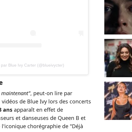
 par Blue Ivy Carter (@blueivycter)
e
ix maintenant"
, peut-on lire par
idéos de Blue Ivy lors des concerts
3 ans
apparaît en effet de
nseurs et danseuses de Queen B et
l'iconique chorégraphie de "Déjà