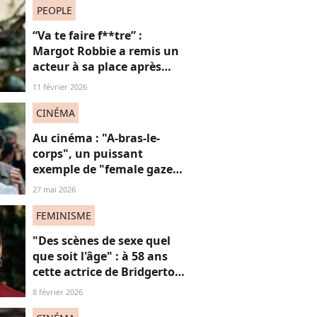
PEOPLE
“Va te faire f**tre” :
Margot Robbie a remis un
acteur à sa place après
qu’il lui a conseillé de
11 février 2026
perdre du poids
CINÉMA
Au cinéma : "A-bras-le-
corps", un puissant
exemple de "female gaze"
à voir à tout prix
27 mai 2026
FEMINISME
"Des scènes de sexe quel
que soit l'âge" : à 58 ans
cette actrice de Bridgerton
veut briser les tabous à
8 février 2026
l'écran