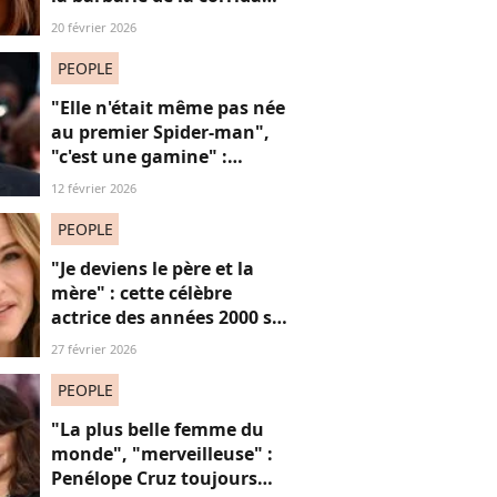
avec cette reprise iconique
20 février 2026
PEOPLE
"Elle n'était même pas née
au premier Spider-man",
"c'est une gamine" :
l'apparition de cet acteur
12 février 2026
avec sa petite amie de 30
ans de moins que lui
PEOPLE
suscite la critique
"Je deviens le père et la
mère" : cette célèbre
actrice des années 2000 se
confie sur sa vie de parent
27 février 2026
célibataire
PEOPLE
"La plus belle femme du
monde", "merveilleuse" :
Penélope Cruz toujours