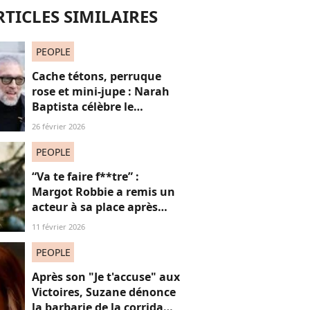
RTICLES SIMILAIRES
PEOPLE
Cache tétons, perruque
rose et mini-jupe : Narah
Baptista célèbre le
carnaval de Rio avec son
26 février 2026
compagnon Vincent Cassel
de 30 ans son aîné
PEOPLE
“Va te faire f**tre” :
Margot Robbie a remis un
acteur à sa place après
qu’il lui a conseillé de
11 février 2026
perdre du poids
PEOPLE
Après son "Je t'accuse" aux
Victoires, Suzane dénonce
la barbarie de la corrida