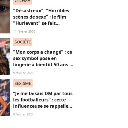
CINÉMA
"Désastreux", "Horribles
scènes de sexe" : le film
"Hurlevent" se fait
détruire par la presse, et si
11 février 2026
ces critiques étaient
sexistes ?
SOCIÉTÉ
"Mon corps a changé" : ce
sex symbol pose en
lingerie à bientôt 50 ans et
défend ses courbes "body
9 février 2026
positive"
SEXISME
“Je me faisais DM par tous
les footballeurs” : cette
influenceuse se rappelle
l’hypersexualisation
9 février 2026
qu’elle a subi à seulement
14 ans