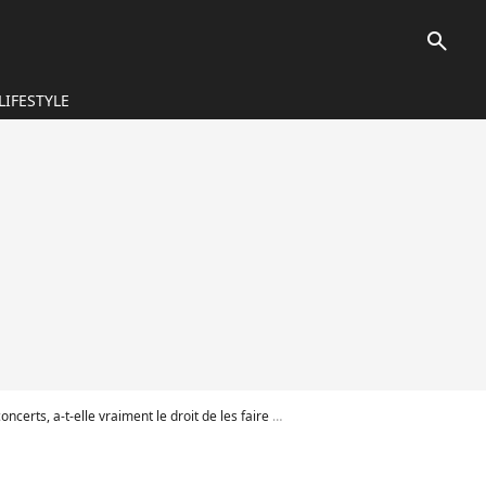
search
LIFESTYLE
t-elle vraiment le droit de les faire monter sur scène ?