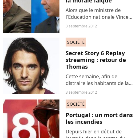
la morale laïque
Alors que le ministre de
l'Education nationale Vincent
Peillon appelle à un «
3 septembre 2012
redressement intellectuel et
moral » de la France et
SOCIÉTÉ
souhaite créer des cours de «
morale laïque » dans...
Secret Story 6 Replay
streaming : retour de
Thomas
Cette semaine, afin de
distraire les habitants de la
maison des secrets, la Voix a
3 septembre 2012
décidé de faire revenir les
anciens candidats le temps
SOCIÉTÉ
de quelques heures. Et
Portugal : un mort dans
contre toute attente,...
les incendies
Depuis hier en début de