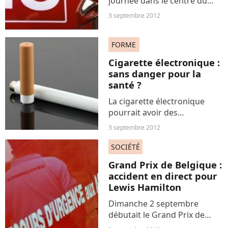
journée dans le centre du
Portugal vers le district de
3 septembre 2012
Santarem, des incendies se
propagent sans que
FORME
personne ne parvienne à les
éteindre.
Cigarette électronique :
sans danger pour la
santé ?
La cigarette électronique
pourrait avoir des
conséquences néfastes sur
3 septembre 2012
les poumons, selon une
étude réalisée par des
SOCIÉTÉ
chercheurs de l'Université
Grand Prix de Belgique :
d'Athènes. Ces substituts
accident en direct pour
augmenteraient...
Lewis Hamilton
Dimanche 2 septembre
débutait le Grand Prix de
Belgique auquel participait