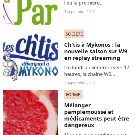
lieu la première
manifestation nationale de
3 septembre 2012
vélo destinée uniquement
aux femmes, « Toutes à Paris
». L'événement est organisé
SOCIÉTÉ
par la Fédération française...
Ch'tis à Mykonos : la
nouvelle saison sur W9
en replay streaming
Du lundi au vendredi vers 17
heures, la chaine W9
diffusera « Les Ch'tis à
3 septembre 2012
Mykonos ». L’occasion rêvée
de retrouver nos ch’tis
FORME
préférés dans de nouvelles
Mélanger
aventures toujours plus
pamplemousse et
délirantes...
médicaments peut être
dangereux
Manger du pamplemousse