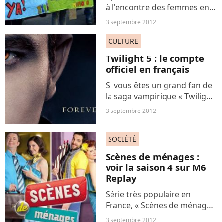
à l'encontre des femmes en
Argentine, la Chambre des
3 septembre 2012
députés, supportée par les
associations de défense des
CULTURE
femmes battues, a adopté en
Twilight 5 : le compte
première lecture...
officiel en français
Si vous êtes un grand fan de
la saga vampirique « Twilight
», vous pouvez trouver toutes
3 septembre 2012
les dernières informations à
son sujet sur le compte
SOCIÉTÉ
Twitter officiel en français
crée pour...
Scènes de ménages :
voir la saison 4 sur M6
Replay
Série très populaire en
France, « Scènes de ménages
» sera de retour pour une
3 septembre 2012