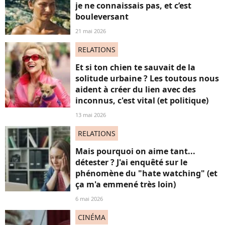
je ne connaissais pas, et c’est
bouleversant
21 mai 2026
RELATIONS
Et si ton chien te sauvait de la
solitude urbaine ? Les toutous nous
aident à créer du lien avec des
inconnus, c'est vital (et politique)
13 mai 2026
RELATIONS
Mais pourquoi on aime tant...
détester ? J'ai enquêté sur le
phénomène du "hate watching" (et
ça m'a emmené très loin)
6 mai 2026
CINÉMA