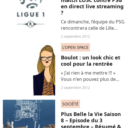
en direct live streaming
?
Ce dimanche, l’équipe du PSG
rencontrera celle de Lille
dans un match de la 4ème
2 septembre 2012
journée de Ligue 1. Une
rencontre à ne pas manquer
L'OPEN SPACE
puisque le PSG doit
Boulot : un look chic et
absolument faire ses
cool pour la rentrée
preuves...
« J'ai rien à me mettre !!! »
Vous n'en pouvez plus de
passer vos nerfs sur toute la
2 septembre 2012
maisonnée chaque matin
avant de partir au travail ?
SOCIÉTÉ
Passées les douces semaines
estivales où une...
Plus Belle la Vie Saison
8 – Episode du 3
septembre – Résumé &