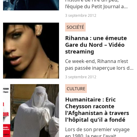
l’équipe du Petit Journal a
proposé un tournoi « Meurs
3 septembre 2012
comme Marion Cotillard » en
référence à son rôle dans le
SOCIÉTÉ
dernier film Batman. Une
Rihanna : une émeute
vidéo assez amusante...
Gare du Nord – Vidéo
streaming
Ce week-end, Rihanna n’est
pas passée inaperçue lors de
son arrivée à Paris pour le
3 septembre 2012
concert de Coldplay au Stade
de France. En effet, après
CULTURE
avoir indiqué son arrivée sur
Humanitaire : Eric
Twitter, la...
Cheysson raconte
l'Afghanistan à travers
l'hôpital qu'il a fondé
Lors de son premier voyage
en 1980, la peur l'avait