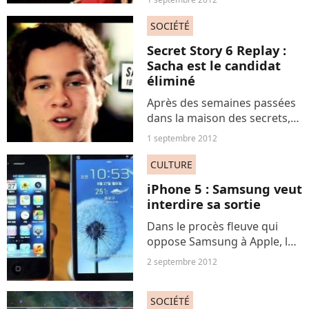
dernière saison de la série va
être diffusée sur M6 à partir
SOCIÉTÉ
du 19 septembre et sera
Secret Story 6 Replay :
donc sans doute disponible...
Sacha est le candidat
éliminé
Après des semaines passées
dans la maison des secrets,
Sacha a été éliminé hier soir
1 septembre 2012
aux portes de la grande
finale lors de l’émission en
CULTURE
direct présentée par
iPhone 5 : Samsung veut
Benjamin Castaldi et...
interdire sa sortie
Dans le procès fleuve qui
oppose Samsung à Apple, la
firme coréenne a perdu la
2 septembre 2012
première manche en étant
condamnée à verser une
SOCIÉTÉ
énorme somme d’argent.