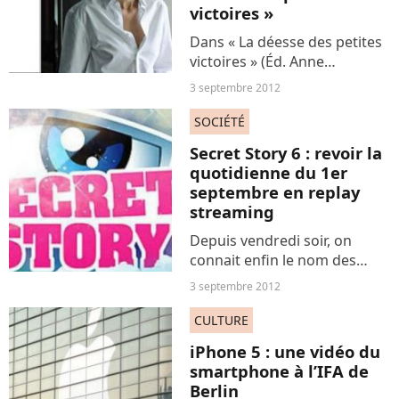
victoires »
Dans « La déesse des petites
victoires » (Éd. Anne
Carrière), son premier
3 septembre 2012
roman, Yannick Grannec
ressuscite le mathématicien
SOCIÉTÉ
Kurt Gödel, son épouse Adèle
Secret Story 6 : revoir la
et leur histoire entre amour,...
quotidienne du 1er
septembre en replay
streaming
Depuis vendredi soir, on
connait enfin le nom des
finalistes de « Secret Story 6 »
3 septembre 2012
puisque c’est Sacha qui a été
éliminé aux portes de la
CULTURE
grande finale qui se
iPhone 5 : une vidéo du
déroulera en direct la...
smartphone à l’IFA de
Berlin