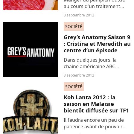
au cours d'un traitement
médicamenteux pourrait être
3 septembre 2012
dangereux pour la santé,
selon la revue médicale
SOCIÉTÉ
française indépendante
Grey’s Anatomy Saison 9
Prescrire. Le fruit agirait en
: Cristina et Meredith au
effet...
centre d’un épisode
Dans quelques jours, la
chaine américaine ABC
diffusera la saison 9 inédite
3 septembre 2012
de la série médicale « Grey’s
Anatomy ». Une saison très
SOCIÉTÉ
attendu après les
Koh Lanta 2012 : la
évènements dramatiques de
saison en Malaisie
la...
bientôt diffusée sur TF1
Il faudra encore un peu de
patience avant de pouvoir
découvrir la saison 12 de «