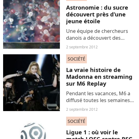
Mais Samsung n’a
Astronomie : du sucre
évidemment pas...
découvert près d’une
jeune étoile
Une équipe de chercheurs
danois a découvert des
molécules de sucre,
2 septembre 2012
considérées comme une
brique élémentaire de la vie,
SOCIÉTÉ
dans un nuage de gaz et de
La vraie histoire de
poussière où se forment les
Madonna en streaming
planètes....
sur M6 Replay
Pendant les vacances, M6 a
diffusé toutes les semaines
de nouvelles émissions de «
2 septembre 2012
La vraie histoire de… », un
programme qui permet de se
SOCIÉTÉ
focaliser sur la vie d’une
Ligue 1 : où voir le
personnalité et...
match LOSC contre PSG