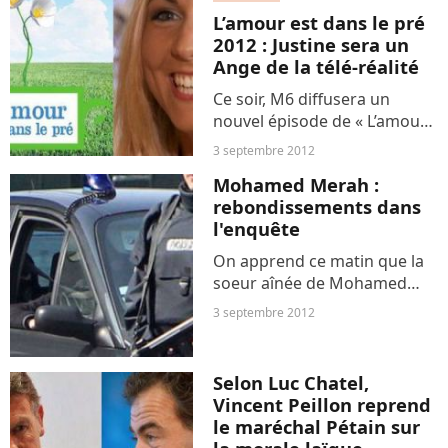
égyptienne. Sous le régime
L’amour est dans le pré
du président déchu Hosni
2012 : Justine sera un
Moubarak,...
Ange de la télé-réalité
Ce soir, M6 diffusera un
nouvel épisode de « L’amour
est dans le pré » saison 7.
3 septembre 2012
L’occasion de retrouver les
Mohamed Merah :
agriculteurs et agricultrices
rebondissements dans
de la saison dans de
l'enquête
nouvelles aventures...
On apprend ce matin que la
soeur aînée de Mohamed
Merah était surveillée elle
3 septembre 2012
aussi depuis bien longtemps.
C’est elle qui a fait l’objet la
première de surveillance de
Selon Luc Chatel,
la part des...
Vincent Peillon reprend
le maréchal Pétain sur