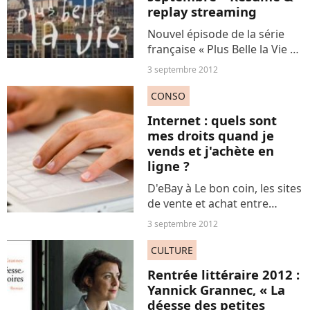
replay streaming
Nouvel épisode de la série
française « Plus Belle la Vie »
ce soir aux alentours de
3 septembre 2012
20h10 sur France 3.
Terrafemina vous propose
CONSO
donc de découvrir le résumé
Internet : quels sont
de l’épisode inédit diffusé...
mes droits quand je
vends et j'achète en
ligne ?
D'eBay à Le bon coin, les sites
de vente et achat entre
particuliers via un système de
3 septembre 2012
petites annonces sont
nombreux sur la Toile. Mais le
CULTURE
cadre juridique des ventes
Rentrée littéraire 2012 :
directes entre...
Yannick Grannec, « La
déesse des petites