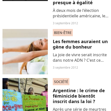
presque à égalité
À deux mois de l'élection
présidentielle américaine, les
deux candidats à la Maison
3 septembre 2012
Blanche sont quasiment à
égalité dans les sondages. Au
BIEN-ÊTRE
lendemain de la convention
Les femmes auraient un
républicaine,...
gène du bonheur
La joie de vivre serait inscrite
dans notre ADN ? C'est ce
que révèle une étude publiée
3 septembre 2012
dans Progress in Neuro-
Psychopharmacology &
SOCIÉTÉ
Biological Psychiatry. La gêne
Maoa (monoamine...
Argentine : le crime de
féminicide bientôt
inscrit dans la loi ?
Après une série de meurtres