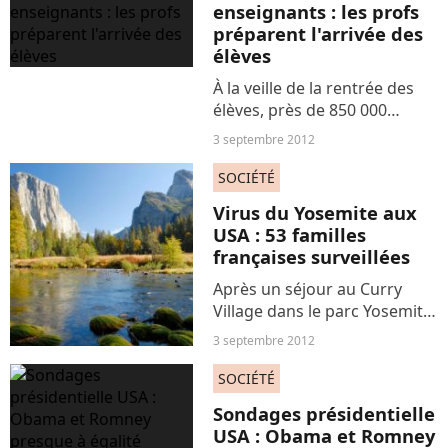
enseignants : les profs
apparemment pas...
préparent l'arrivée des
élèves
À la veille de la rentrée des
élèves, près de 850 000
enseignants du primaire et
3 septembre 2012
du secondaire retrouvent
leurs salles de classe pour
SOCIÉTÉ
faire un point sur la situation
Virus du Yosemite aux
plutôt tendue...
USA : 53 familles
françaises surveillées
Après un séjour au Curry
Village dans le parc Yosemite
en Californie, 53 familles
3 septembre 2012
françaises sont surveillées en
raison d'un virus pulmonaire
SOCIÉTÉ
appelé hantavirus, repéré
Sondages présidentielle
chez des touristes....
USA : Obama et Romney