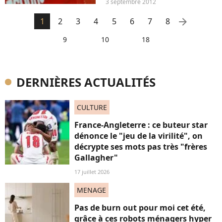
3 septembre 2012
notamment le sportif Lewis
Hamilton accompagné par sa
arrow_right
1
2
3
4
5
6
7
8
chérie, la chanteuse Nicole
9
10
18
Scherzinger. Mais un
terrible...
DERNIÈRES ACTUALITÉS
CULTURE
France-Angleterre : ce buteur star
dénonce le "jeu de la virilité", on
décrypte ses mots pas très "frères
Gallagher"
17 juillet 2026
MENAGE
Pas de burn out pour moi cet été,
grâce à ces robots ménagers hyper