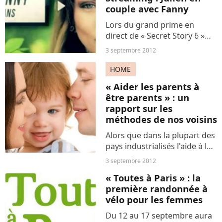
quelques...
couple avec Fanny
Lors du grand prime en
direct de « Secret Story 6 »
diffusé vendredi soir sur TF1,
3 septembre 2012
Fanny et Julien ont pu se
retrouver dans le sas pour un
HOME
moment plein de tendresse
« Aider les parents à
et de promesses....
être parents » : un
rapport sur les
méthodes de nos voisins
Alors que dans la plupart des
pays industrialisés l'aide à la
parentalité fait partie des
3 septembre 2012
politiques sociales publiques,
« Toutes à Paris » : la
la France est en retard dans
première randonnée à
le domaine. Un rapport remis
vélo pour les femmes
lundi...
Du 12 au 17 septembre aura