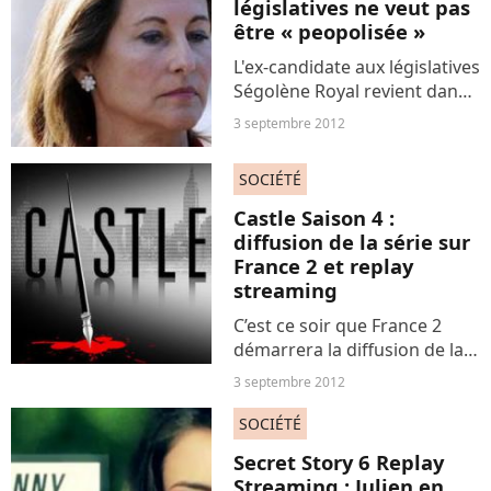
législatives ne veut pas
des comédiens. Chaque
être « peopolisée »
épisode...
L'ex-candidate aux législatives
Ségolène Royal revient dans
un entretien au Figaro sur le
3 septembre 2012
« double choc » de son échec
lors des élections à La
SOCIÉTÉ
Rochelle. En déplacement en
Afrique du...
Castle Saison 4 :
diffusion de la série sur
France 2 et replay
streaming
C’est ce soir que France 2
démarrera la diffusion de la
saison 2 inédite de la série
3 septembre 2012
policière « Castle » qui
rencontre un très beau
SOCIÉTÉ
succès en France comme
Secret Story 6 Replay
ailleurs. Seulement
Streaming : Julien en