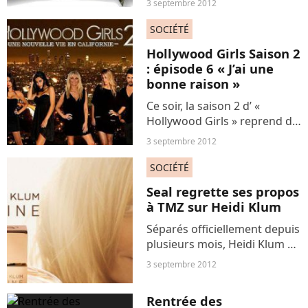
3 septembre 2012
Koh Lanta » qui se déroule
cette année en Malaisie sur
SOCIÉTÉ
les iles de Pulau Tiga au large
Hollywood Girls Saison 2
de Kota Kinabalu....
: épisode 6 « J’ai une
bonne raison »
Ce soir, la saison 2 d’ «
Hollywood Girls » reprend du
service avec la diffusion de
3 septembre 2012
l’épisode 6 intitulé « J’ai une
bonne raison ». Dans cette
SOCIÉTÉ
épisode, on en apprendra
Seal regrette ses propos
plus sur le...
à TMZ sur Heidi Klum
Séparés officiellement depuis
plusieurs mois, Heidi Klum et
Seal ont longtemps fait office
3 septembre 2012
de couple idéal, un peu
comme Ashton Kutcher et
Rentrée des
Demi Moore. Las, ce n’était