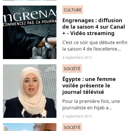
saison 5 en 2013 avec un tout
nouveau couple,
CULTURE
probablement homosexuel.
Engrenages : diffusion
En attendant ces nouveautés,
de la saison 4 sur Canal
c’est...
+ - Vidéo streaming
C’est ce soir que débute enfin
la saison 4 de l’excellente
série française « Engrenages
3 septembre 2012
». Une fiction à ne rater sous
aucun prétexte et que vous
SOCIÉTÉ
pouvez découvrir en DVD si
Égypte : une femme
vous ne...
voilée présente le
journal télévisé
Pour la première fois, une
journaliste en hijab a
présenté dimanche le journal
3 septembre 2012
télévisé sur la première
chaîne de télévision
SOCIÉTÉ