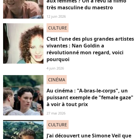
aux femmes ? On a revu la filmo
très masculine du maestro
12 juin 2026
CULTURE
C’est l’une des plus grandes artistes
vivantes : Nan Goldin a
révolutionné mon regard, voici
pourquoi
4 juin 2026
CINÉMA
Au cinéma : "A-bras-le-corps", un
puissant exemple de "female gaze"
à voir à tout prix
27 mai 2026
CULTURE
J'ai découvert une Simone Veil que