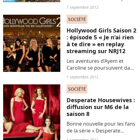
le plus grand bonheur des
1 septembre 2012
chineurs amateurs et des
brocanteurs professionnels.
SOCIÉTÉ
La ville de Martine Aubry
Hollywood Girls Saison 2
attend environ...
: épisode 5 « Je n’ai rien
à te dire » en replay
streaming sur NRJ12
Les aventures d’Ayem et
Caroline se poursuivent dans
la saison 2 d’ »Hollywood
1 septembre 2012
Girls » diffusée tous les soirs
de la semaine. Vous pouvez
SOCIÉTÉ
évidemment voir ou revoir
Desperate Housewives :
tous les épisodes...
diffusion sur M6 de la
saison 8
Bonne nouvelle pour les fans
de la série « Desperate
Housewives » puisque la
1 septembre 2012