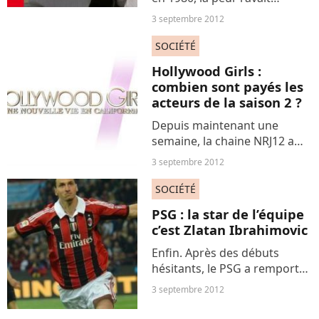
conduit à se promettre de ne
3 septembre 2012
plus remettre les pieds en
Afghanistan. Pourtant, Eric
SOCIÉTÉ
Cheysson est à l'origine de la
Hollywood Girls :
création de l'hôpital...
combien sont payés les
acteurs de la saison 2 ?
Depuis maintenant une
semaine, la chaine NRJ12 a
débuté la diffusion de la
3 septembre 2012
saison 2 de la série «
Hollywood Girls » qui est
SOCIÉTÉ
visible en replay streaming
PSG : la star de l’équipe
pour ne rien manquer des
c’est Zlatan Ibrahimovic
épisodes....
Enfin. Après des débuts
hésitants, le PSG a remporté
hier sa première victoire de
3 septembre 2012
Ligue 1 et cela grâce à Zlatan
Ibrahimovic qui a marqué