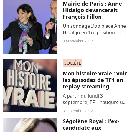
Mairie de Paris : Anne
deux buts. Le joueur est
Hidalgo devancerait
d’ailleurs le meilleur...
François Fillon
Un sondage Ifop place Anne
Hidalgo en 1re position, loin
devant François Fillon et les
3 septembre 2012
autres prétendants UMP,
pour succéder à Bertrand
Delanoë à la tête de la
SOCIÉTÉ
capitale en 2014. La...
Mon histoire vraie : voir
les épisodes de TF1 en
replay streaming
A partir du lundi 3
septembre, TF1 inaugure un
tout nouveau format avec le
3 septembre 2012
programme « Mon histoire
Ségolène Royal : l'ex-
vraie » qui repose sur des
candidate aux
histoires vraies jouées par