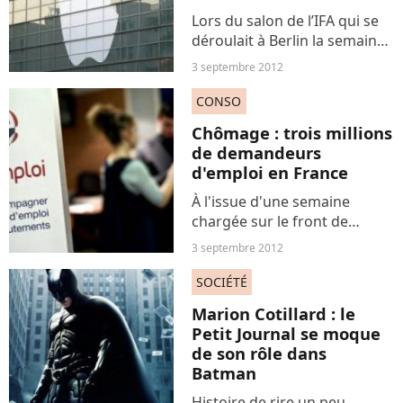
Lors du salon de l’IFA qui se
déroulait à Berlin la semaine
dernière, une vidéo montrant
3 septembre 2012
l’iPhone 5 a été dévoilée au
public. Pour le moment,
CONSO
Apple n’a évidemment rien
Chômage : trois millions
confirmé au...
de demandeurs
d'emploi en France
À l'issue d'une semaine
chargée sur le front de
l'emploi, le ministre du
3 septembre 2012
Travail, Michel Sapin, a
annoncé dimanche que le
SOCIÉTÉ
seuil des 3 millions de
Marion Cotillard : le
demandeurs d'emploi sans
Petit Journal se moque
activité...
de son rôle dans
Batman
Histoire de rire un peu,