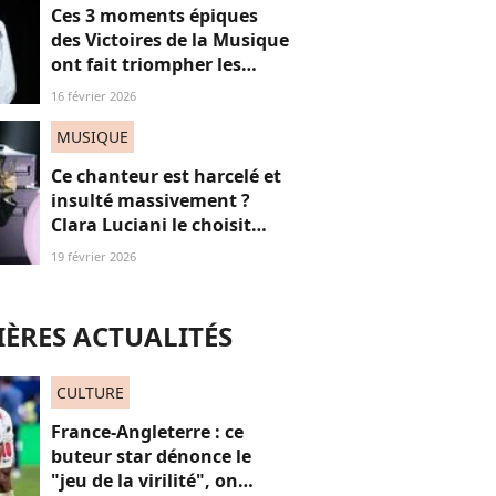
Ces 3 moments épiques
des Victoires de la Musique
ont fait triompher les
femmes, mais surtout le
16 février 2026
féminisme
MUSIQUE
Ce chanteur est harcelé et
insulté massivement ?
Clara Luciani le choisit
pour sa première partie !
19 février 2026
ÈRES ACTUALITÉS
CULTURE
France-Angleterre : ce
buteur star dénonce le
"jeu de la virilité", on