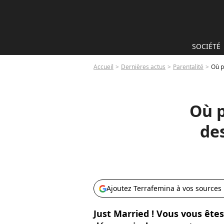
SOCIÉTÉ
Accueil
Dernières actus
Parentalité
Où p
Où p
des
Ajoutez Terrafemina à vos sources
Just Married ! Vous vous êtes