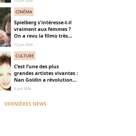
19 juin 2026
pourquoi
CINÉMA
Spielberg s'intéresse-t-il
vraiment aux femmes ?
On a revu la filmo très
masculine du maestro
12 juin 2026
CULTURE
C’est l’une des plus
grandes artistes vivantes :
Nan Goldin a révolutionné
mon regard, voici
4 juin 2026
pourquoi
DERNIÈRES NEWS