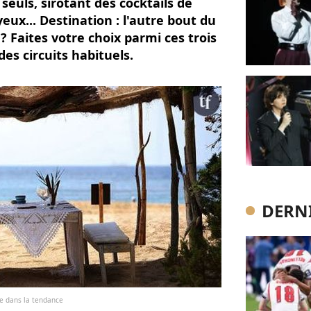
euls, sirotant des cocktails de
yeux... Destination : l'autre bout du
Faites votre choix parmi ces trois
es circuits habituels.
DERNI
le dans la tendance