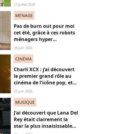
décrypte ses mots pas très
17 juillet 2026
"frères Gallagher"
MENAGE
Pas de burn out pour moi
cet été, grâce à ces robots
ménagers hyper
performants
24 juin 2026
CINÉMA
Charli XCX : j’ai découvert
le premier grand rôle au
cinéma de l'icône pop, et
c'est un vrai OVNI
23 juin 2026
MUSIQUE
J'ai découvert que Lana Del
Rey était clairement la
star la plus insaisissable
de la pop, et voici