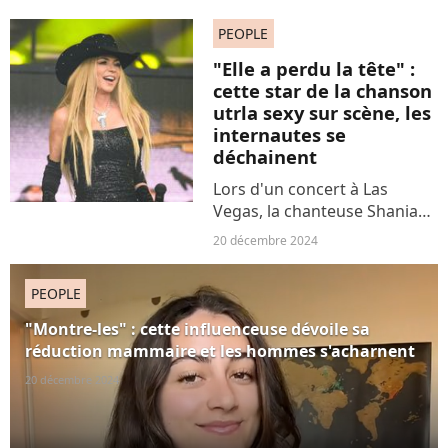
hommes. Le problème, c'est
qu'ils sont non seulement
PEOPLE
mauvais mais surtout
"Elle a perdu la tête" :
emprunts de misogynie.
cette star de la chanson
utrla sexy sur scène, les
internautes se
déchainent
Lors d'un concert à Las
Vegas, la chanteuse Shania
Twain a délivré une
20 décembre 2024
performance sur scène vêtu
d'un body en strass, perché
PEOPLE
sur des talons à plateforme.
Une tenue jugée
"Montre-les" : cette influenceuse dévoile sa
inappropriée...
réduction mammaire et les hommes s'acharnent
20 décembre 2024