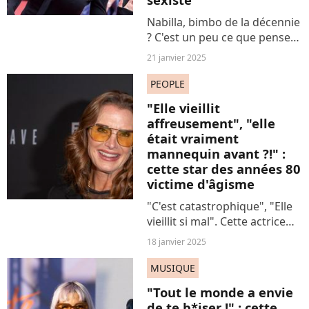
Nabilla, bimbo de la décennie
? C'est un peu ce que pensent
celles et ceux qui rigolent
21 janvier 2025
encore de la chronique de
Stéphane De Groodt à son
PEOPLE
propos. Un sketch de 2013
"Elle vieillit
qui ressort et...
affreusement", "elle
était vraiment
mannequin avant ?!" :
cette star des années 80
victime d'âgisme
"C'est catastrophique", "Elle
vieillit si mal". Cette actrice
culte des années 80 subit les
18 janvier 2025
pires attaques. Simplement
car elle a 59 ans.
MUSIQUE
"Tout le monde a envie
de te b*iser !" : cette