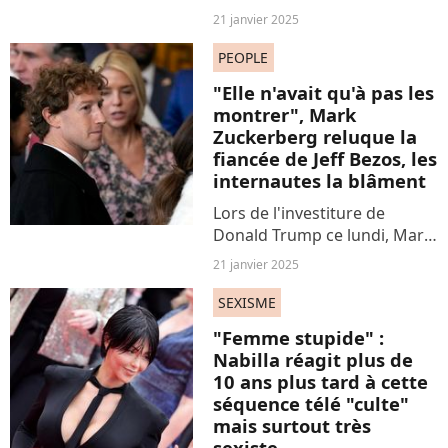
tenue qu’elle porte, une
21 janvier 2025
chanteuse française nous
rappelle ô combien il ferait
PEOPLE
bon vivre dans le fameux
"Elle n'avait qu'à pas les
“Tanaland”, ce pays...
montrer", Mark
Zuckerberg reluque la
fiancée de Jeff Bezos, les
internautes la blâment
Lors de l'investiture de
Donald Trump ce lundi, Mark
Zuckerberg a été surpris en
21 janvier 2025
train de fixer le décolleté de
Lauren Sanchez. Sur les
SEXISME
réseaux sociaux, les
"Femme stupide" :
internautes préfèrent
Nabilla réagit plus de
blâmer...
10 ans plus tard à cette
séquence télé "culte"
mais surtout très
sexiste