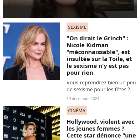
SEXISME
"On dirait le Grinch" :
Nicole Kidman
"méconnaissable", est
insultée sur la Toile, et
le sexisme n'y est pas
pour rien
Vous reprendrez bien un peu
de sexisme pour les fêtes ?
Sous le feu des projecteurs
19 décembre 2024
via son nouveau film très
sulfureux et provocateur, la
CINÉMA
grande Nicole Kidman reçoit
Hollywood, violent avec
les pires remarques...
les jeunes femmes ?
Cette star dénonce "une