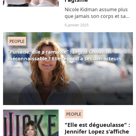
Nicole Kidman assume plus
que jamais son corps et sa
sexualité, à 57 ans. A l'affiche
6 janvier 2025
d'un thriller très provocateur,
elle se met à nu pour W
PEOPLE
Magazine... Mais les sexistes
sont de...
“Punaise, elle a ramasse“ : Ingrid Chauvin
méconnaissable ? Elle répond à ses détracteurs
5 janvier 2025
PEOPLE
"Elle est dégueulasse" :
Jennifer Lopez s'affiche