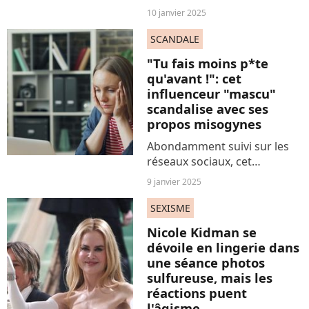
Kidman fait l'objet des
10 janvier 2025
remarques les plus détaillées
sur ses cheveux. Car c'est une
SCANDALE
véritable obsession pour les
"Tu fais moins p*te
internautes,...
qu'avant !": cet
influenceur "mascu"
scandalise avec ses
propos misogynes
Abondamment suivi sur les
réseaux sociaux, cet
influenceur ne manque
9 janvier 2025
jamais de faire réagir avec
ces déclarations à la
SEXISME
misogynie plutôt
Nicole Kidman se
décomplexée. Et récemment
dévoile en lingerie dans
encore...
une séance photos
sulfureuse, mais les
réactions puent
l'âgisme