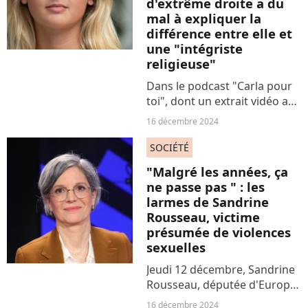
d'extrême droite a du
mal à expliquer la
différence entre elle et
une "intégriste
religieuse"
Dans le podcast "Carla pour
toi", dont un extrait vidéo a
été publié sur Tiktok le 12
16 décembre 2024
décembre, Thaïs d'Escufon,
militante d'extrême droite,
SOCIÉTÉ
débat face une féministe... ou
"Malgré les années, ça
plutôt elle...
ne passe pas " : les
larmes de Sandrine
Rousseau, victime
présumée de violences
sexuelles
Jeudi 12 décembre, Sandrine
Rousseau, députée d'Europe
Ecologie Les Verts (EELV), a
16 décembre 2024