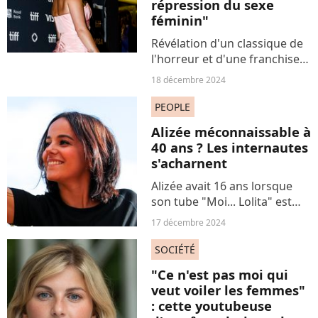
répression du sexe
féminin"
Révélation d'un classique de
l'horreur et d'une franchise
de blockbusters
18 décembre 2024
phénoménale, cette actrice
brise le silence sur le sexisme
PEOPLE
à Hollywood.
Alizée méconnaissable à
40 ans ? Les internautes
s'acharnent
Alizée avait 16 ans lorsque
son tube "Moi... Lolita" est
sorti, en 2000. Désormais
17 décembre 2024
âgée de 40 ans, la chanteuse
n'échappe pas aux
SOCIÉTÉ
commentaires âgistes.
"Ce n'est pas moi qui
veut voiler les femmes"
: cette youtubeuse