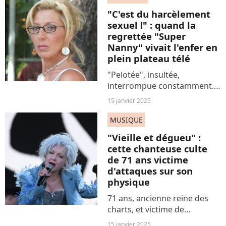
"C'est du harcèlement
sexuel !" : quand la
regrettée "Super
Nanny" vivait l'enfer en
plein plateau télé
"Pelotée", insultée,
interrompue constamment...
L'iconique Cathy de l'émission
15 janvier 2025
Super Nanny a tout vécu ce
jour-là, sur le plateau
MUSIQUE
cauchemardesque de ce talk
"Vieille et dégueu" :
show à succès.
cette chanteuse culte
de 71 ans victime
d'attaques sur son
physique
71 ans, ancienne reine des
charts, et victime de
misogynie après des extraits
15 janvier 2025