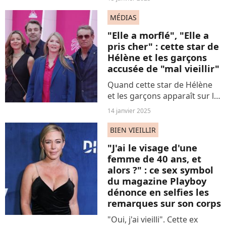
de concert relayés sur les
réseaux sociaux... Non, ce
MÉDIAS
n'est pas Madonna, mais une
"Elle a morflé", "Elle a
chanteuse tout aussi...
pris cher" : cette star de
Hélène et les garçons
accusée de "mal vieillir"
Quand cette star de Hélène
et les garçons apparaît sur le
tapis rouge, l'âgisme
14 janvier 2025
également s'invite à la fête. Et
c'est nauséeux.
BIEN VIEILLIR
"J'ai le visage d'une
femme de 40 ans, et
alors ?" : ce sex symbol
du magazine Playboy
dénonce en selfies les
remarques sur son corps
"Oui, j'ai vieilli". Cette ex