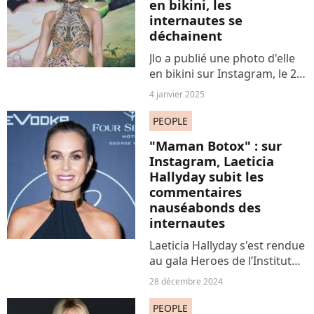
en bikini, les
internautes se
déchainent
Jlo a publié une photo d'elle
en bikini sur Instagram, le 2
janvier. Republiée par le
4 janvier 2025
tabloïd TMZ, la photo
provoque des commentaires
PEOPLE
nauséabonds de la part des
"Maman Botox" : sur
internautes.
Instagram, Laeticia
Hallyday subit les
commentaires
nauséabonds des
internautes
Laeticia Hallyday s'est rendue
au gala Heroes de l’Institut
Imagine, le 23 septembre.
28 décembre 2024
Une vidéo d'elle prise lors de
cette soirée a été publiée sur
PEOPLE