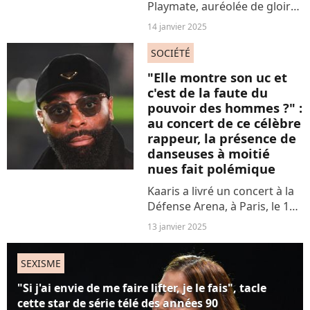
Playmate, auréolée de gloire
pour sa collaboration avec le
14 janvier 2025
célèbre magazine érotique
de Hugh Hefner, assume plus
SOCIÉTÉ
que jamais son âge, et
"Elle montre son uc et
dégomme les malotrus...
c'est de la faute du
pouvoir des hommes ?" :
au concert de ce célèbre
rappeur, la présence de
danseuses à moitié
nues fait polémique
Kaaris a livré un concert à la
Défense Arena, à Paris, le 11
janvier. Sur les réseaux
13 janvier 2025
sociaux, plusieurs passages
mettant en scène des
SEXISME
danseuses en tenue sexy et
des barres de pole...
"Si j'ai envie de me faire lifter, je le fais", tacle
cette star de série télé des années 90