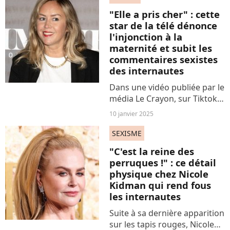
provocateur du PAF et Lara
"Elle a pris cher" : cette
Fabian. C'était pas mieux...
star de la télé dénonce
l'injonction à la
maternité et subit les
commentaires sexistes
des internautes
Dans une vidéo publiée par le
média Le Crayon, sur Tiktok,
le 9 janvier, Enora Malagré a
10 janvier 2025
réagi à l'appel du président
Macron au "réarmement
SEXISME
démographique". Certains
"C'est la reine des
abonnés restés...
perruques !" : ce détail
physique chez Nicole
Kidman qui rend fous
les internautes
Suite à sa dernière apparition
sur les tapis rouges, Nicole