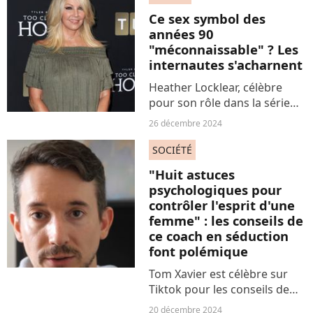
le compte Instagram de Lou
Ce sex symbol des
Media,...
années 90
"méconnaissable" ? Les
internautes s'acharnent
Heather Locklear, célèbre
pour son rôle dans la série
Melrose Place, dans les
26 décembre 2024
années 90, a fait chavirer le
cœur de nombreux jeunes
SOCIÉTÉ
Américains. Aujourd'hui âgée
"Huit astuces
de 63 ans, certains...
psychologiques pour
contrôler l'esprit d'une
femme" : les conseils de
ce coach en séduction
font polémique
Tom Xavier est célèbre sur
Tiktok pour les conseils de
séduction qu'ils délivrent aux
20 décembre 2024