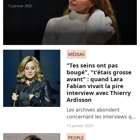
13 janvier 2025
MÉDIAS
"Tes seins ont pas
bougé", "t'étais grosse
avant" : quand Lara
Fabian vivait la pire
interview avec Thierry
Ardisson
Les archives abondent
concernant les interviews qui
vieillissent mal, très mal.
13 janvier 2025
Comme cet échange pas
hyper gentleman entre le
PEOPLE