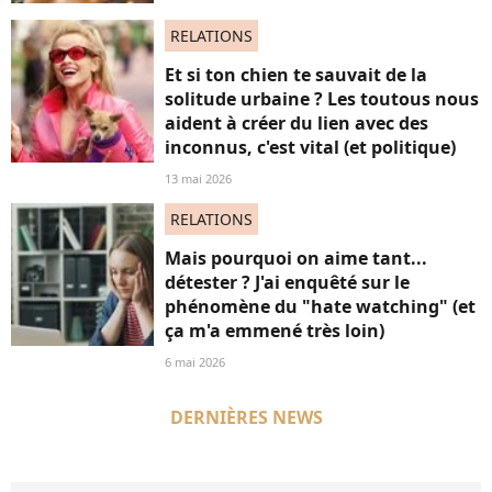
RELATIONS
Et si ton chien te sauvait de la
solitude urbaine ? Les toutous nous
aident à créer du lien avec des
inconnus, c'est vital (et politique)
13 mai 2026
RELATIONS
Mais pourquoi on aime tant...
détester ? J'ai enquêté sur le
phénomène du "hate watching" (et
ça m'a emmené très loin)
6 mai 2026
DERNIÈRES NEWS