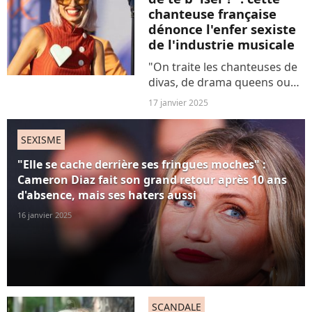
chanteuse française
dénonce l'enfer sexiste
de l'industrie musicale
"On traite les chanteuses de
divas, de drama queens ou
d'hystériques". Il faut écouter
17 janvier 2025
le témoignage puissant de
Flore Benguigui, ex
SEXISME
chanteuse du groupe
L'impératrice, sur la
"Elle se cache derrière ses fringues moches" :
misogynie...
Cameron Diaz fait son grand retour après 10 ans
d'absence, mais ses haters aussi
16 janvier 2025
SCANDALE