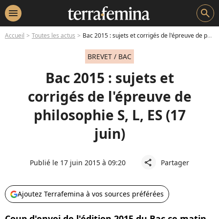
menu
search
Accueil
Toutes les actus
Bac 2015 : sujets et corrigés de l'épreuve de philosophie S, L, ES (17 juin)
BREVET / BAC
Bac 2015 : sujets et
corrigés de l'épreuve de
philosophie S, L, ES (17
juin)
Publié le 17 juin 2015 à 09:20
Partager
share
Ajoutez Terrafemina à vos sources préférées
Coup d'envoi de l'édition 2015 du Bac ce matin