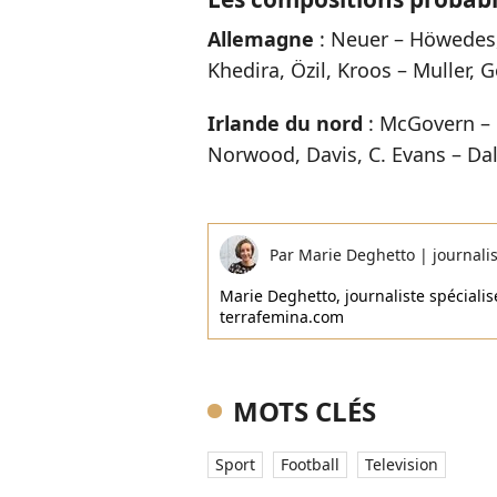
Allemagne
: Neuer – Höwedes
Khedira, Özil, Kroos – Muller, G
Irlande du nord
: McGovern – 
Norwood, Davis, C. Evans – Da
Par
Marie Deghetto
|
journali
Marie Deghetto, journaliste spécialisé
terrafemina.com
MOTS CLÉS
Sport
Football
Television