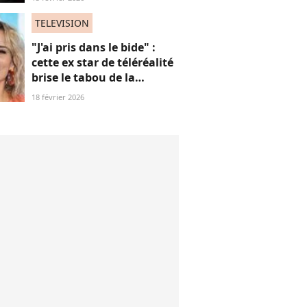
"cancel culture" ? Plutôt
de son sexisme !
TELEVISION
"J'ai pris dans le bide" :
cette ex star de téléréalité
brise le tabou de la
ménopause
18 février 2026