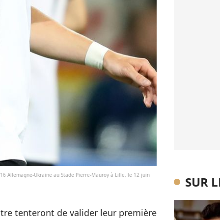
6 Allemagne-Ukraine au Stade Pierre-Mauroy à Lille, le 12 juin
SUR 
re tenteront de valider leur première