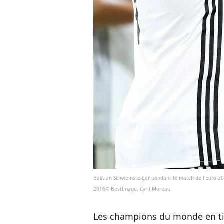
Bastian Schweinsteiger pendant le match de l'Euro 201
2016© BestImage, Cyril Moreau
Les champions du monde en tit