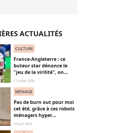
ÈRES ACTUALITÉS
CULTURE
France-Angleterre : ce
buteur star dénonce le
"jeu de la virilité", on
décrypte ses mots pas très
17 juillet 2026
"frères Gallagher"
MENAGE
Pas de burn out pour moi
cet été, grâce à ces robots
ménagers hyper
performants
24 juin 2026