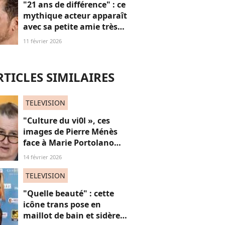
"21 ans de différence" : ce
mythique acteur apparaît
avec sa petite amie très
"cadette", un écart d'âge
11 février 2026
bien patriarcal (coucou
Léo)
RTICLES SIMILAIRES
TELEVISION
"Culture du vi0l », ces
images de Pierre Ménès
face à Marie Portolano
refont surface et choquent
14 février 2026
les internautes
TELEVISION
"Quelle beauté" : cette
icône trans pose en
maillot de bain et sidère