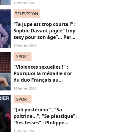
ses fans, une ode intime
13 février 2026
aux "vies trans"
TELEVISION
“Ta jupe est trop courte !” :
Sophie Davant jugée “trop
sexy pour son âge”... Par
des femmes (adieu la
17 février 2026
sororité ?)
SPORT
"Violences sexuelles !" :
Pourquoi la médaille d’or
du duo Français au
patinage aux JO fait
14 février 2026
polémique
SPORT
"Joli postérieur", "Sa
poitrine...", "Sa plastique",
"Ses fesses" : Philippe
Candeloro, victime de la
15 février 2026