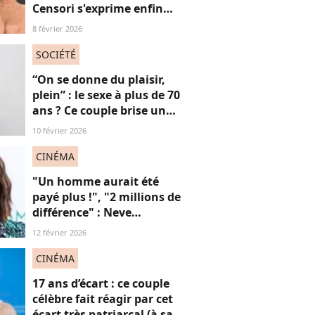
Censori s'exprime enfin
sur ses tenues sulfureuses
8 février 2026
et son couple "hyper
toxique" avec Kanye West
SOCIÉTÉ
“On se donne du plaisir,
plein” : le sexe à plus de 70
ans ? Ce couple brise un
non-dit sur ces images
10 février 2026
“jubilatoires”
CINÉMA
"Un homme aurait été
payé plus !", "2 millions de
différence" : Neve
Campbell dénonce les
12 février 2026
inégalités salariales à
Hollywood (et on
CINÉMA
applaudit)
17 ans d’écart : ce couple
célèbre fait réagir par cet
écart très patriarcal (à sa