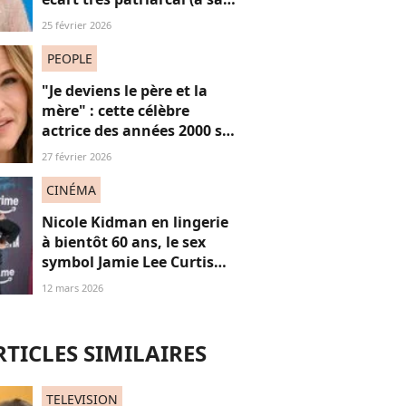
tête, une grande actrice
25 février 2026
Oscarisée)
PEOPLE
"Je deviens le père et la
mère" : cette célèbre
actrice des années 2000 se
confie sur sa vie de parent
27 février 2026
célibataire
CINÉMA
Nicole Kidman en lingerie
à bientôt 60 ans, le sex
symbol Jamie Lee Curtis
applaudit “son audace”
12 mars 2026
RTICLES SIMILAIRES
TELEVISION