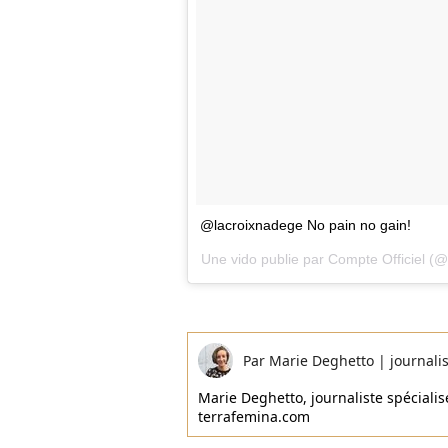
@lacroixnadege No pain no gain!
Une vido publie par Compte Officiel (@
Par
Marie Deghetto
|
journali
Marie Deghetto, journaliste spécialisé
terrafemina.com