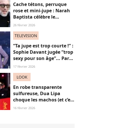
Cache tétons, perruque
rose et mini-jupe : Narah
Baptista célèbre le
carnaval de Rio avec son
26 février 2026
compagnon Vincent Cassel
de 30 ans son aîné
TELEVISION
“Ta jupe est trop courte !” :
Sophie Davant jugée “trop
sexy pour son âge”... Par
des femmes (adieu la
17 février 2026
sororité ?)
LOOK
En robe transparente
sulfureuse, Dua Lipa
choque les machos (et c’est
une réussite)
16 février 2026