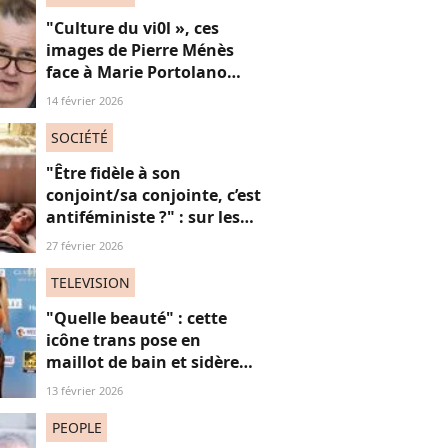
"Culture du vi0l », ces
images de Pierre Ménès
face à Marie Portolano
refont surface et choquent
14 février 2026
les internautes
SOCIÉTÉ
"Être fidèle à son
conjoint/sa conjointe, c’est
antiféministe ?" : sur les
réseaux sociaux, cette
27 février 2026
question fait débat
TELEVISION
"Quelle beauté" : cette
icône trans pose en
maillot de bain et sidère
ses fans, une ode intime
13 février 2026
aux "vies trans"
PEOPLE