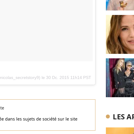
nicolas_secretstory9) le
30 Dc. 2015 11h14 PST
ste
LES A
e dans les sujets de société sur le site