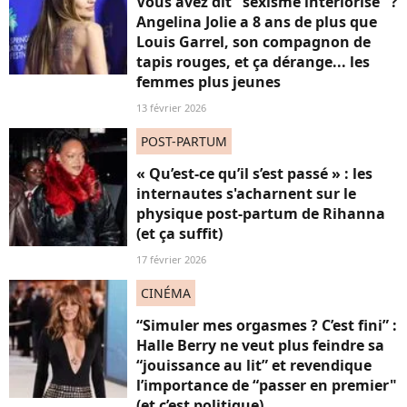
Vous avez dit "sexisme intériorisé" ?
Angelina Jolie a 8 ans de plus que
Louis Garrel, son compagnon de
tapis rouges, et ça dérange... les
femmes plus jeunes
13 février 2026
POST-PARTUM
« Qu’est-ce qu’il s’est passé » : les
internautes s'acharnent sur le
physique post-partum de Rihanna
(et ça suffit)
17 février 2026
CINÉMA
“Simuler mes orgasmes ? C’est fini” :
Halle Berry ne veut plus feindre sa
“jouissance au lit” et revendique
l’importance de “passer en premier"
(et c’est politique)