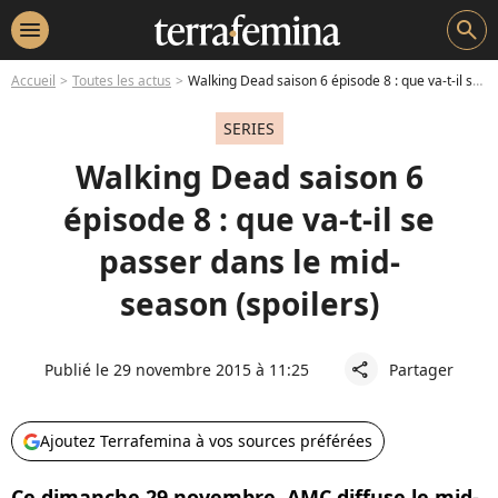
menu
search
Accueil
Toutes les actus
Walking Dead saison 6 épisode 8 : que va-t-il se passer dans le mid-season (spoilers)
SERIES
Walking Dead saison 6
épisode 8 : que va-t-il se
passer dans le mid-
season (spoilers)
Publié le 29 novembre 2015 à 11:25
Partager
share
Ajoutez Terrafemina à vos sources préférées
Ce dimanche 29 novembre, AMC diffuse le mid-