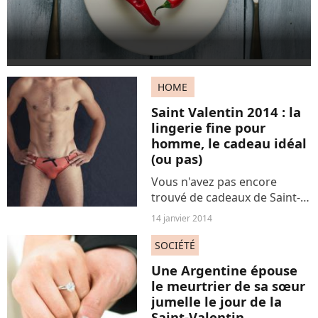
HOME
Saint Valentin 2014 : la
lingerie fine pour
homme, le cadeau idéal
(ou pas)
Vous n'avez pas encore
trouvé de cadeaux de Saint-
Valentin pour votre homme ?
14 janvier 2014
Ça tombe bien : un site
australien commercialise
SOCIÉTÉ
depuis quelques mois de la
Une Argentine épouse
lingerie fine pour hommes....
le meurtrier de sa sœur
jumelle le jour de la
Saint-Valentin