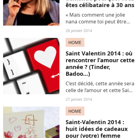
êtes célibataire à 30 ans
« Mais comment une jolie
nana comme toi peut être
encore toute seule ? » In-
28 janvier 2014
com-pré-hen-sible ! Vous êtes
un cas désespéré, certes,
HOME
mais loin d'être isolé. Alors si
Saint Valentin 2014 : où
vos tontons et...
rencontrer l’amour cette
année ? (Tinder,
Badoo…)
C’est décidé, cette année sera
celle de l’amour et cette Saint
Valentin édition 2014 sera la
27 janvier 2014
dernière passée en solo.
Pour vous aider dans cette
HOME
quête de l’amour avec un
Saint-Valentin 2014 :
grand A, Terrafemina...
huit idées de cadeaux
pour (votre) femme