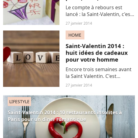
Le compte à rebours est
lancé : la Saint-Valentin, c'est
dans trois semaines.
27 janvier 2014
L'inspiration vous manque
pour faire plaisir à l'élue de
HOME
votre cœur ? Vous craignez
Saint-Valentin 2014 :
de ne pas trouvez...
huit idées de cadeaux
pour votre homme
Encore trois semaines avant
la Saint Valentin. C'est
beaucoup, sauf quand on est
27 janvier 2014
en panne d'idées de cadeaux
pour sa moitié. C'est votre
LIFESTYLE
cas ? Ces huit suggestions
devraient vous éviter...
Saint-Valentin 2014 : 10 restaurants insolites à
Paris pour un dîner romantique
23 janvier 2014