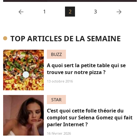
arrow_left
arrow_right
1
2
3
TOP ARTICLES DE LA SEMAINE
BUZZ
A quoi sert la petite table qui se
trouve sur notre pizza ?
13 octobre 2016
STAR
C’est quoi cette folle théorie du
complot sur Selena Gomez qui fait
parler Internet ?
16 février 2026