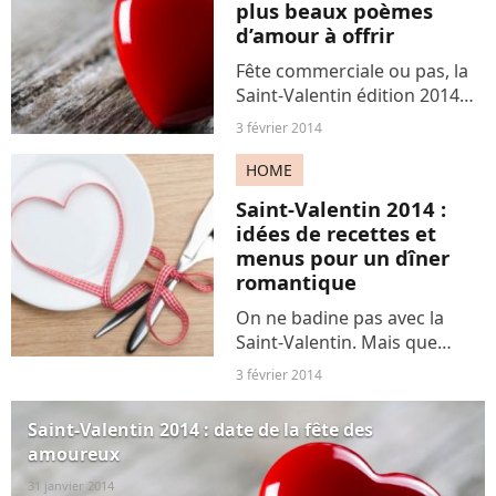
plus beaux poèmes
d’amour à offrir
Fête commerciale ou pas, la
Saint-Valentin édition 2014
approche à grands pas. A
3 février 2014
cette occasion, Terrafemina
vous propose quelques
HOME
poèmes parmi les plus beaux
Saint-Valentin 2014 :
poèmes d’amour afin de...
idées de recettes et
menus pour un dîner
romantique
On ne badine pas avec la
Saint-Valentin. Mais que
diable concocter à votre
3 février 2014
moitié pour un repas en
amoureux ? Trois idées de
Saint-Valentin 2014 : date de la fête des
recettes : entrée, plat et
amoureux
dessert pour un menu sur
mesure,...
31 janvier 2014