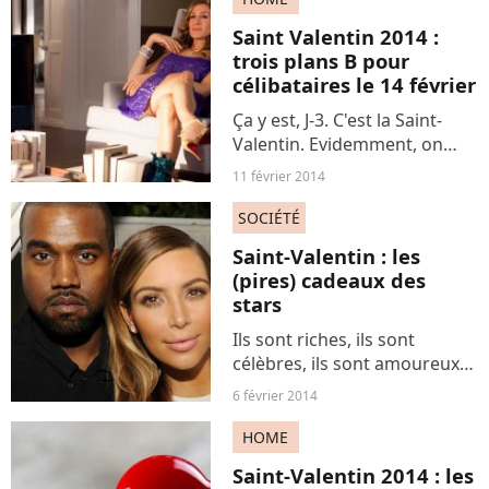
étude PriceMinister-Rakuten,
Saint Valentin 2014 :
publiée jeudi. Et avec...
trois plans B pour
célibataires le 14 février
Ça y est, J-3. C'est la Saint-
Valentin. Evidemment, on
s'en fout. Mais quand
11 février 2014
même… S'agirait de pas non
plus se retrouver le nez dans
SOCIÉTÉ
un bol de Special K devant
Saint-Valentin : les
Thalassa vendredi soir....
(pires) cadeaux des
stars
Ils sont riches, ils sont
célèbres, ils sont amoureux
et ils ont (très) mauvais goût.
6 février 2014
Voici notre Top 5 des pires
cadeaux que les people ont
HOME
jamais offert à leur moitié le
Saint-Valentin 2014 : les
jour de...