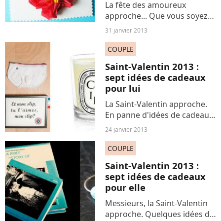
La fête des amoureux
approche... Que vous soyez
romantique, attaché aux
31 janvier 2013
traditions ou simplement
fauché, voici la petite
COUPLE
attention qui enchantera à
Saint-Valentin 2013 :
coup sûr votre moitié : la
sept idées de cadeaux
carte...
pour lui
La Saint-Valentin approche.
En panne d'idées de cadeaux
pour votre Jules ? Voici sept
24 janvier 2013
petites suggestions pour le
gâter le 14 février.
COUPLE
Saint-Valentin 2013 :
sept idées de cadeaux
pour elle
Messieurs, la Saint-Valentin
approche. Quelques idées de