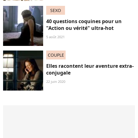
SEXO
40 questions coquines pour un
"Action ou vérité" ultra-hot
5 août 2021
COUPLE
Elles racontent leur aventure extra-
conjugale
22 juin 2020