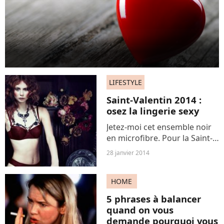
LIFESTYLE
Saint-Valentin 2014 :
osez la lingerie sexy
Jetez-moi cet ensemble noir
en microfibre. Pour la Saint-
Valentin, place à la
28 janvier 2014
nouveauté, aux tendances et
aux dessous affriolants. Voici
HOME
5 idées lingerie à tester pour
une nuit très...
5 phrases à balancer
quand on vous
demande pourquoi vous