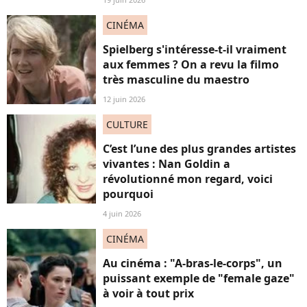
CINÉMA
Spielberg s'intéresse-t-il vraiment
aux femmes ? On a revu la filmo
très masculine du maestro
12 juin 2026
CULTURE
C’est l’une des plus grandes artistes
vivantes : Nan Goldin a
révolutionné mon regard, voici
pourquoi
4 juin 2026
CINÉMA
Au cinéma : "A-bras-le-corps", un
puissant exemple de "female gaze"
à voir à tout prix