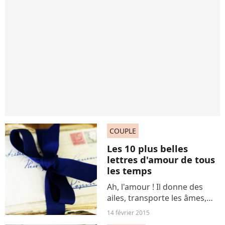
COUPLE
Les 10 plus belles
lettres d'amour de tous
les temps
Ah, l'amour ! Il donne des
ailes, transporte les âmes,
brise les coeurs... Savourez
14 février 2015
cette sélection des plus belles