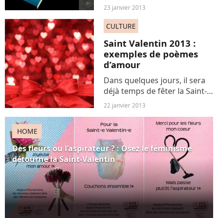
cadeaux pour votre belle ne
23 janvier 2013
vous déplairaient pas ? Voici
sept petites suggestions
CULTURE
100% romantiques pour vous
Saint Valentin 2013 :
faire adorer...
exemples de poèmes
d’amour
Dans quelques jours, il sera
déjà temps de fêter la Saint-
Valentin, fête des amoureux
22 janvier 2013
par excellence et moment de
panique extrême pour
HOME
certains. Si vous n’avez
aucune idée de cadeau...
Des fleurs ou l’aspirateur ? : Osez le féminisme
détourne la Saint-Valentin
14 février 2012