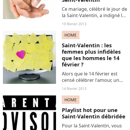
Ce mariage, célébré le jour de
la Saint-Valentin, a indigné la
population d'une ville
19 février 2013
d'Argentine. Une femme a
épousé le meurtrier de sa
HOME
sœur jumelle condamné à 13
Saint-Valentin : les
ans de prison. Reniée...
femmes plus infidèles
que les hommes le 14
février ?
Alors que le 14 février est
censé célébrer l'amour, un
site de rencontre européen
14 février 2013
révèle que les femmes
seraient plus infidèles que les
HOME
hommes le jour de la Saint
Playlist hot pour une
Valentin.
Saint-Valentin débridée
Pour la Saint-Valentin, vous