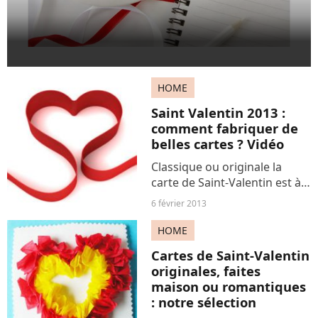
HOME
Saint Valentin 2013 :
comment fabriquer de
belles cartes ? Vidéo
Classique ou originale la
carte de Saint-Valentin est à
choisir avec précaution mais
6 février 2013
pas sure de trouver quelque
chose qui corresponde à ce
HOME
que vous voulez dire, ni qui
Cartes de Saint-Valentin
fasse preuve...
originales, faites
maison ou romantiques
: notre sélection