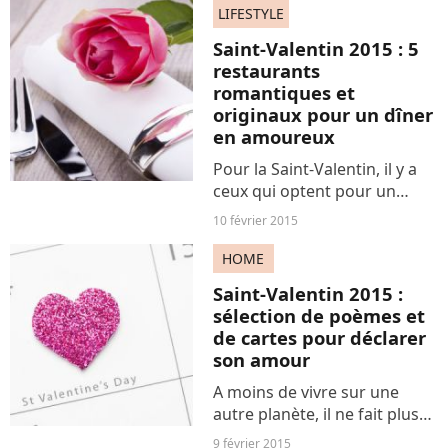
lettres d'amour de l'Histoire
LIFESTYLE
et découvrez les déclarations
Saint-Valentin 2015 : 5
enflammées...
restaurants
romantiques et
originaux pour un dîner
en amoureux
Pour la Saint-Valentin, il y a
ceux qui optent pour un
dîner aux chandelles fait
10 février 2015
maison, et ceux qui préfèrent
aller au restaurant. Pour les
HOME
amateurs de gastronomie,
Saint-Valentin 2015 :
voici une sélection...
sélection de poèmes et
de cartes pour déclarer
son amour
A moins de vivre sur une
autre planète, il ne fait plus
aucun doute que la Saint-
9 février 2015