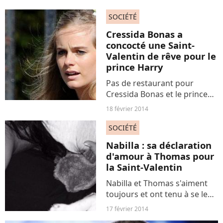
Valentin approche à grands
pas. Pour autant, vous n’avez
SOCIÉTÉ
toujours pas déniché le
Cressida Bonas a
cadeau idéal pour...
concocté une Saint-
Valentin de rêve pour le
prince Harry
Pas de restaurant pour
Cressida Bonas et le prince
Harry le soir de la Saint-
18 février 2014
Valentin. La jeune femme de
24 ans a été aperçue
SOCIÉTÉ
vendredi 14 février chez
Nabilla : sa déclaration
Marks & Spencer en train de
d'amour à Thomas pour
faire...
la Saint-Valentin
Nabilla et Thomas s'aiment
toujours et ont tenu à se le
dire sur Twitter le jour de la
17 février 2014
Saint-Valentin. Bref tout roule