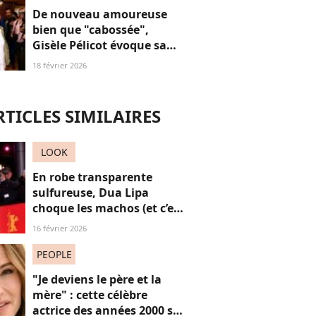
De nouveau amoureuse
bien que "cabossée",
Gisèle Pélicot évoque sa
nouvelle vie avec
18 février 2026
émotions
RTICLES SIMILAIRES
LOOK
En robe transparente
sulfureuse, Dua Lipa
choque les machos (et c’est
une réussite)
16 février 2026
PEOPLE
"Je deviens le père et la
mère" : cette célèbre
actrice des années 2000 se