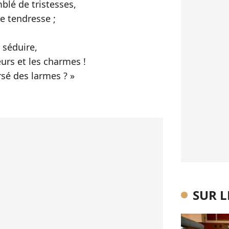
mblé de tristesses,
e tendresse ;
t séduire,
eurs et les charmes !
rsé des larmes ? »
SUR 