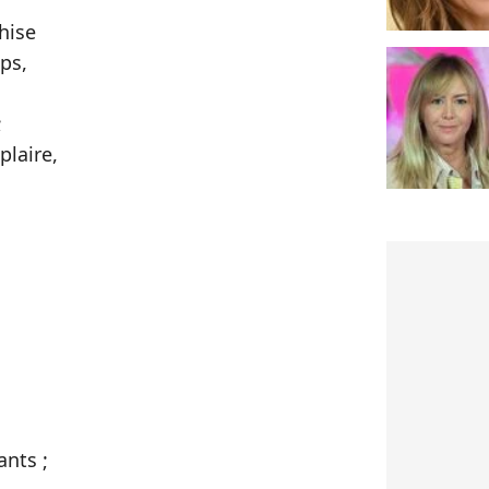
chise
ups,
;
plaire,
,
ants ;