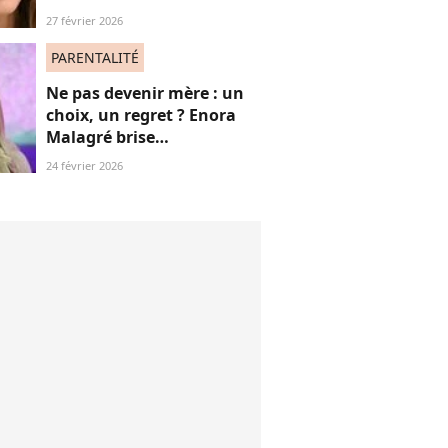
confie sur sa vie de parent
27 février 2026
célibataire
PARENTALITÉ
Ne pas devenir mère : un
choix, un regret ? Enora
Malagré brise
courageusement un tabou
24 février 2026
(bravo)