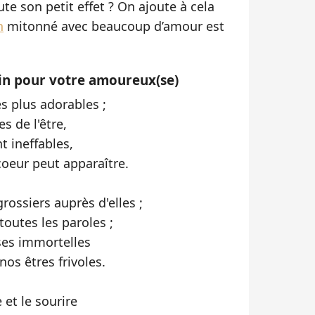
te son petit effet ? On ajoute à cela
n
mitonné avec beaucoup d’amour est
in pour votre amoureux(se)
es plus adorables ;
es de l'être,
t ineffables,
coeur peut apparaître.
grossiers auprès d'elles ;
toutes les paroles ;
oses immortelles
os êtres frivoles.
e et le sourire