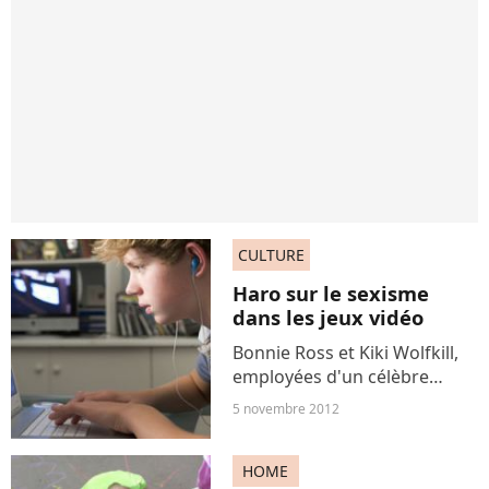
CULTURE
Haro sur le sexisme
dans les jeux vidéo
Bonnie Ross et Kiki Wolfkill,
employées d'un célèbre
studio de jeux vidéo, partent
5 novembre 2012
en campagne contre le
sexisme et les
HOME
discriminations dans les jeux