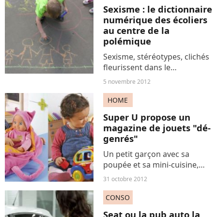
en réseaux. La méthode n'est
Sexisme : le dictionnaire
pas...
numérique des écoliers
au centre de la
polémique
Sexisme, stéréotypes, clichés
fleurissent dans le
dictionnaire numérique des
5 novembre 2012
écoliers. Des définitions aux
accents enfantins dont les
HOME
féministes se sont emparées
Super U propose un
pour dénoncer la vision...
magazine de jouets "dé-
genrés"
Un petit garçon avec sa
poupée et sa mini-cuisine,
une petite fille qui joue à la
31 octobre 2012
voiture et au mécano… Enfin,
un catalogue de jouets, celui
CONSO
des supermarchés U, a
Seat ou la pub auto la