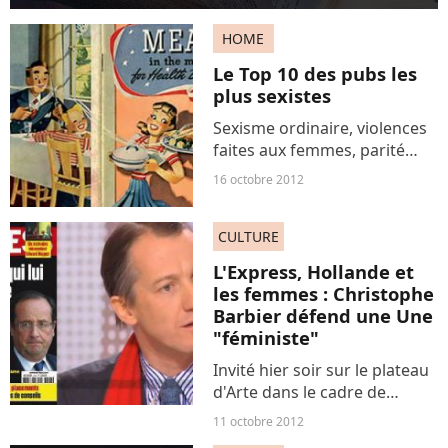
HOME
Le Top 10 des pubs les
plus sexistes
Sexisme ordinaire, violences
faites aux femmes, parité
non respectée... Chaque jour,
16 octobre 2012
la cause des femmes semble
stagner, voire reculer, et
CULTURE
nombre de ceux qui, comme
Terrafemina, la...
L'Express, Hollande et
les femmes : Christophe
Barbier défend une Une
"féministe"
Invité hier soir sur le plateau
d'Arte dans le cadre de
l'émission « 28 minutes », le
11 octobre 2012
directeur de la rédaction de