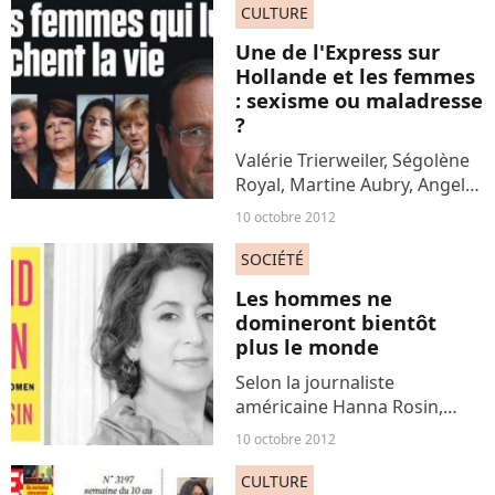
L'Express Christophe Barbier
CULTURE
devait s'expliquer sur la Une
Une de l'Express sur
polémique...
Hollande et les femmes
: sexisme ou maladresse
?
Valérie Trierweiler, Ségolène
Royal, Martine Aubry, Angela
Merkel, Cécile Duflot... Pour
10 octobre 2012
L'Express, ces femmes «
gâchent la vie » du président
SOCIÉTÉ
François Hollande. C'est ce
Les hommes ne
qu'annonce...
domineront bientôt
plus le monde
Selon la journaliste
américaine Hanna Rosin,
l'économie actuelle favorise
10 octobre 2012
de plus en plus les femmes et
l'on se dirigerait lentement
CULTURE