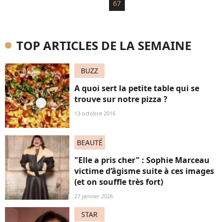
67
maison, que les médias...
TOP ARTICLES DE LA SEMAINE
BUZZ
A quoi sert la petite table qui se
trouve sur notre pizza ?
13 octobre 2016
BEAUTÉ
"Elle a pris cher" : Sophie Marceau
victime d’âgisme suite à ces images
(et on souffle très fort)
27 janvier 2026
STAR