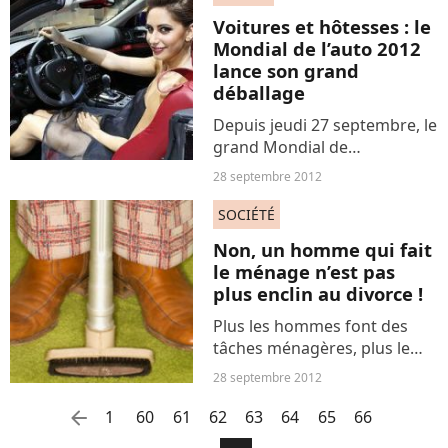
Voitures et hôtesses : le
Mondial de l’auto 2012
lance son grand
déballage
Depuis jeudi 27 septembre, le
grand Mondial de
l'automobile accueille les
28 septembre 2012
professionnels du secteur à
la Porte de Versailles, et
SOCIÉTÉ
ouvrira au grand public dès
Non, un homme qui fait
le 29 septembre, jusqu'au...
le ménage n’est pas
plus enclin au divorce !
Plus les hommes font des
tâches ménagères, plus le
risque de divorce est grand.
28 septembre 2012
Vraiment ? Telle serait la
conclusion d'une étude
arrow_left
1
60
61
62
63
64
65
66
norvégienne sur l'égalité à la