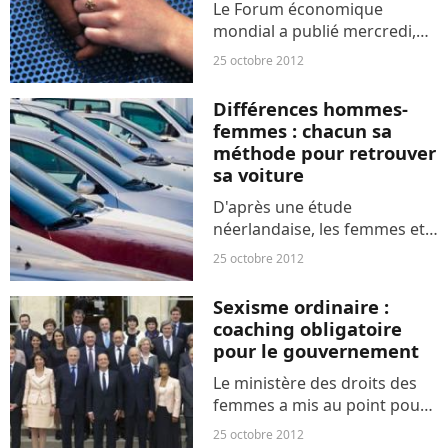
Le Forum économique
mondial a publié mercredi,
son rapport sur l'égalité des
25 octobre 2012
sexes dans 135 pays. La
France perd deux places pour
Différences hommes-
descendre à la 57e place.
femmes : chacun sa
méthode pour retrouver
sa voiture
D'après une étude
néerlandaise, les femmes et
les hommes auraient chacun
25 octobre 2012
une technique différente
pour retrouver leur voiture
Sexisme ordinaire :
dans le parking d'un centre
coaching obligatoire
commercial. Alors, laquelle...
pour le gouvernement
Le ministère des droits des
femmes a mis au point pour
l’ensemble du gouvernement
25 octobre 2012