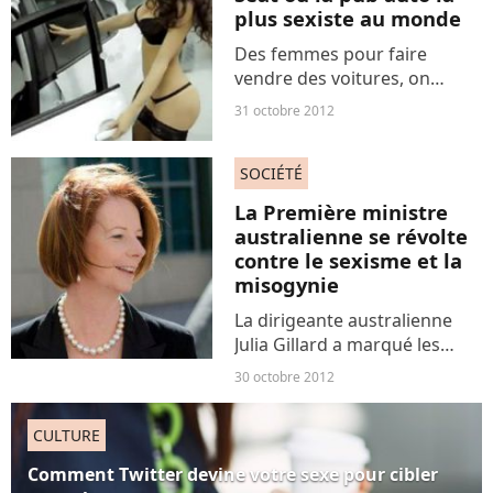
décidé de mélanger...
plus sexiste au monde
Des femmes pour faire
vendre des voitures, on
commençait à avoir
31 octobre 2012
l'habitude, et on pensait avoir
tout vu. Et pourtant, un
SOCIÉTÉ
partenaire local du réseau
Seat en Pologne fait fort
La Première ministre
avec...
australienne se révolte
contre le sexisme et la
misogynie
La dirigeante australienne
Julia Gillard a marqué les
esprits au début du mois en
30 octobre 2012
sortant une tirade
mémorable de 15 minutes
CULTURE
contre le sexisme du chef de
l'opposition Tony Abbott....
Comment Twitter devine votre sexe pour cibler