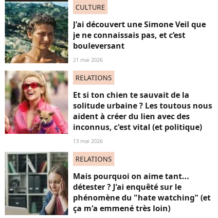
CULTURE
J'ai découvert une Simone Veil que
je ne connaissais pas, et c’est
bouleversant
21 mai 2026
RELATIONS
Et si ton chien te sauvait de la
solitude urbaine ? Les toutous nous
aident à créer du lien avec des
inconnus, c'est vital (et politique)
13 mai 2026
RELATIONS
Mais pourquoi on aime tant...
détester ? J'ai enquêté sur le
phénomène du "hate watching" (et
ça m'a emmené très loin)