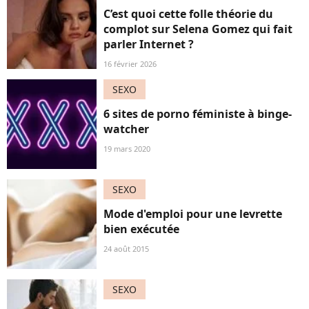
C’est quoi cette folle théorie du
complot sur Selena Gomez qui fait
parler Internet ?
16 février 2026
SEXO
6 sites de porno féministe à binge-
watcher
19 mars 2020
SEXO
Mode d'emploi pour une levrette
bien exécutée
24 août 2015
SEXO