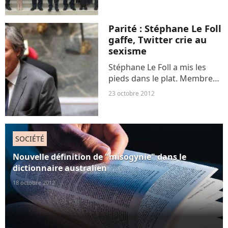
des sessions de formation
anti-sexisme. Animées par
Caroline de Haas, fondatrice
Parité : Stéphane Le Foll
d’Osez le féminisme,...
gaffe, Twitter crie au
sexisme
Stéphane Le Foll a mis les
pieds dans le plat. Membre
d'un gouvernement qui met
23 octobre 2012
la parité au centre de ses
priorités, le ministre de
l'Agriculture a
maladroitement lâché une
SOCIÉTÉ
bourde...
Nouvelle définition de "misogynie" dans le
dictionnaire australien
18 octobre 2012