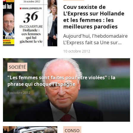
mais sûrement vers la fin de
Couv sexiste de
la domination des...
L'Express sur Hollande
et les femmes : les
meilleures parodies
Aujourd'hui, l'hebdomadaire
L'Express fait sa Une sur
françois Hollande entourée
10 octobre 2012
de 5 femmes qui, selon
l'hebdo, "lui gâchent la vie".
SOCIÉTÉ
rapidement jugée sexiste par
les twittos et les...
"Les femmes sont faites pour être violées" : la
phrase qui choque l'Espagne
9 octobre 2012
CONSO