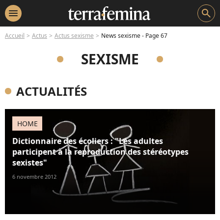
menu
search
Accueil
Actus
Actus sexisme
News sexisme - Page 67
SEXISME
ACTUALITÉS
HOME
Dictionnaire des écoliers : "Les adultes
participent à la reproduction des stéréotypes
sexistes"
6 novembre 2012