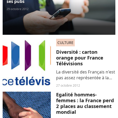
ses pubs
29 octobre 2012
CULTURE
Diversité : carton
orange pour France
Télévisions
La diversité des Français n'est
pas assez représentée à la
télévision publique. C'est le
27 octobre 2012
constat du comité
Egalité hommes-
permanent pour la diversité
femmes : la France perd
de France Télévisions, dans
2 places au classement
un rapport remis...
mondial