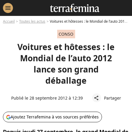
menu
Accueil
Toutes les actus
Voitures et hôtesses : le Mondial de l’auto 2012 lance son grand déballage
CONSO
Voitures et hôtesses : le
Mondial de l’auto 2012
lance son grand
déballage
Publié le 28 septembre 2012 à 12:39
Partager
share
Ajoutez Terrafemina à vos sources préférées
Depuis jeudi 27 septembre, le grand Mondial de