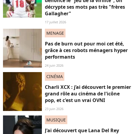
dénonce le "jeu de la virilité", on
décrypte ses mots pas très "frères
Gallagher"
17 juillet 2026
MENAGE
Pas de burn out pour moi cet été,
grâce à ces robots ménagers hyper
performants
24 juin 2026
CINÉMA
Charli XCX : j’ai découvert le premier
grand rôle au cinéma de l'icône
pop, et c'est un vrai OVNI
23 juin 2026
MUSIQUE
J'ai découvert que Lana Del Rey