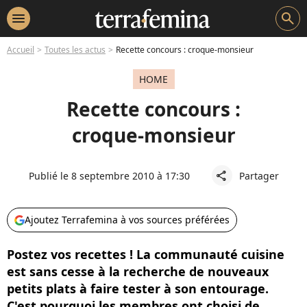
menu
search
Accueil
Toutes les actus
Recette concours : croque-monsieur
HOME
Recette concours :
croque-monsieur
Publié le 8 septembre 2010 à 17:30
Partager
share
Ajoutez Terrafemina à vos sources préférées
Postez vos recettes ! La communauté cuisine
est sans cesse à la recherche de nouveaux
petits plats à faire tester à son entourage.
C'est pourquoi les membres ont choisi de