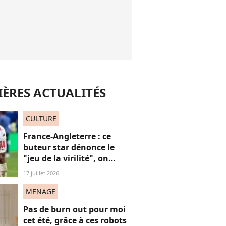
ÈRES ACTUALITÉS
CULTURE
France-Angleterre : ce
buteur star dénonce le
"jeu de la virilité", on
décrypte ses mots pas très
17 juillet 2026
"frères Gallagher"
MENAGE
Pas de burn out pour moi
cet été, grâce à ces robots