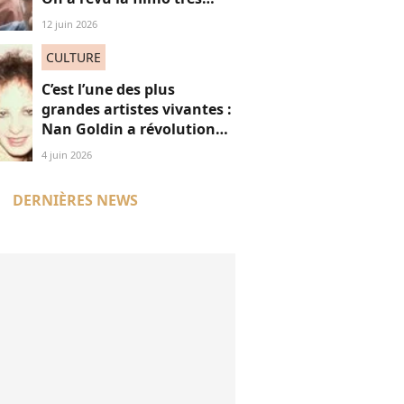
masculine du maestro
12 juin 2026
CULTURE
C’est l’une des plus
grandes artistes vivantes :
Nan Goldin a révolutionné
mon regard, voici
4 juin 2026
pourquoi
DERNIÈRES NEWS