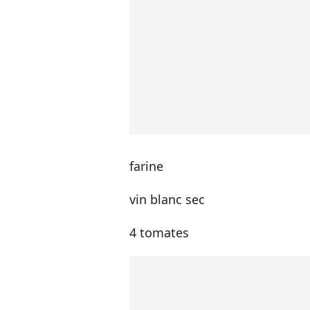
farine
vin blanc sec
4 tomates