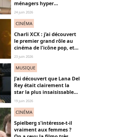
ménagers hyper
performants
24 juin 2026
CINÉMA
Charli XCX : j’ai découvert
le premier grand rôle au
cinéma de l'icône pop, et
c'est un vrai OVNI
23 juin 2026
MUSIQUE
J'ai découvert que Lana Del
Rey était clairement la
star la plus insaisissable
de la pop, et voici
19 juin 2026
pourquoi
CINÉMA
Spielberg s'intéresse-t-il
vraiment aux femmes ?
On a revu la filmo très