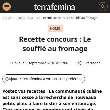
menu
search
Accueil
Toutes les actus
Recette concours : Le soufflé au fromage
HOME
Recette concours : Le
soufflé au fromage
Publié le 9 septembre 2010 à 12:06
Partager
share
Ajoutez Terrafemina à vos sources préférées
Postez vos recettes ! La communauté cuisine
est sans cesse à la recherche de nouveaux
petits plats à faire tester à son entourage.
C'est pourquoi les membres ont choisi de