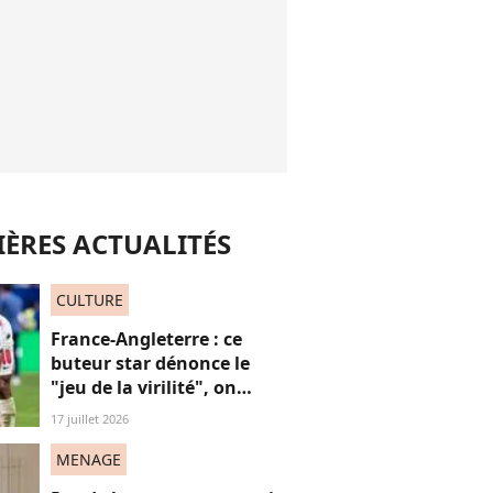
ÈRES ACTUALITÉS
CULTURE
France-Angleterre : ce
buteur star dénonce le
"jeu de la virilité", on
décrypte ses mots pas très
17 juillet 2026
"frères Gallagher"
MENAGE