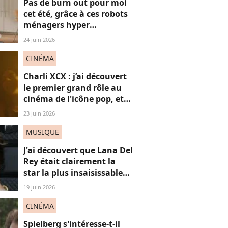
Pas de burn out pour moi
cet été, grâce à ces robots
ménagers hyper
performants
24 juin 2026
CINÉMA
Charli XCX : j’ai découvert
le premier grand rôle au
cinéma de l'icône pop, et
c'est un vrai OVNI
23 juin 2026
MUSIQUE
J'ai découvert que Lana Del
Rey était clairement la
star la plus insaisissable
de la pop, et voici
19 juin 2026
pourquoi
CINÉMA
Spielberg s'intéresse-t-il