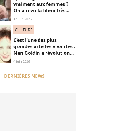
vraiment aux femmes ?
On a revu la filmo très
masculine du maestro
12 juin 2026
CULTURE
C’est l’une des plus
grandes artistes vivantes :
Nan Goldin a révolutionné
mon regard, voici
4 juin 2026
pourquoi
DERNIÈRES NEWS