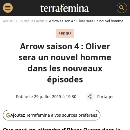
menu
search
Accueil
Toutes les actus
Arrow saison 4 : Oliver sera un nouvel homme dans les nouveaux épisodes
SERIES
Arrow saison 4 : Oliver
sera un nouvel homme
dans les nouveaux
épisodes
Publié le 29 juillet 2015 à 19:30
Partager
share
Ajoutez Terrafemina à vos sources préférées
Que peut-on attendre d'Oliver Queen dans la