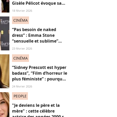
Gisèle Pélicot évoque sa
nouvelle vie avec
18 février 2026
émotions
CINÉMA
“Pas besoin de naked
dress” : Emma Stone
“sensuelle et sublime”
avec ce nouveau look de
23 février 2026
diva hollywoodienne
CINÉMA
“Sidney Prescott est hyper
badass”, “Film d’horreur le
plus féministe” : pourquoi
on attend intensément le
24 février 2026
nouveau Scream avec
Neve Campbell
PEOPLE
"Je deviens le père et la
mère" : cette célèbre
actrice des années 2000 se