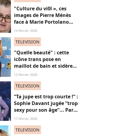
"Culture du vi0l », ces
images de Pierre Ménès
face à Marie Portolano
refont surface et choquent
14 février 2026
les internautes
TELEVISION
"Quelle beauté" : cette
icône trans pose en
maillot de bain et sidère
ses fans, une ode intime
13 février 2026
aux "vies trans"
TELEVISION
“Ta jupe est trop courte !” :
Sophie Davant jugée “trop
sexy pour son âge”... Par
des femmes (adieu la
17 février 2026
sororité ?)
TELEVISION