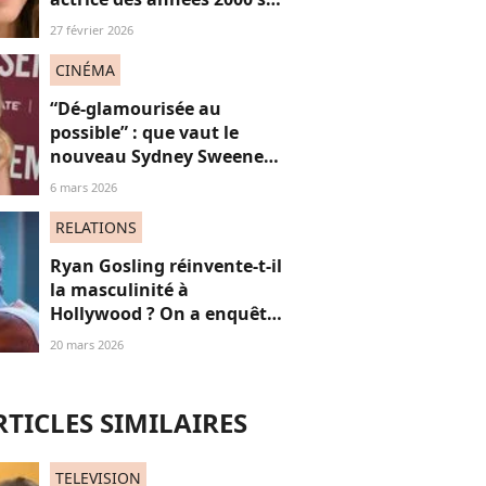
confie sur sa vie de parent
27 février 2026
célibataire
CINÉMA
“Dé-glamourisée au
possible” : que vaut le
nouveau Sydney Sweeney,
où le sex symbol est
6 mars 2026
méconnaissable ?
RELATIONS
Ryan Gosling réinvente-t-il
la masculinité à
Hollywood ? On a enquêté
sur les "hommes
20 mars 2026
nouveaux"
RTICLES SIMILAIRES
TELEVISION