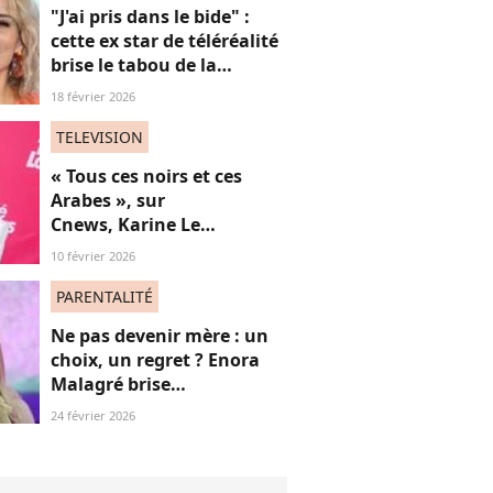
"J'ai pris dans le bide" :
cette ex star de téléréalité
brise le tabou de la
ménopause
18 février 2026
TELEVISION
« Tous ces noirs et ces
Arabes », sur
Cnews, Karine Le
Marchand livre une
10 février 2026
"anecdote" raciste (et on
souffle fort)
PARENTALITÉ
Ne pas devenir mère : un
choix, un regret ? Enora
Malagré brise
courageusement un tabou
24 février 2026
(bravo)