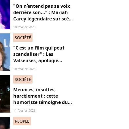
"On n’entend pas sa voix
derrière son..." : Mariah
Carey légendaire sur scène
mais les haters sont de
10 février 2026
sortie et fustigent une
"poupée de cire »
SOCIÉTÉ
"C'est un film qui peut
scandaliser" : Les
Valseuses, apologie
"mascu" ? Cette actrice
10 février 2026
mythique s'interroge
SOCIÉTÉ
Menaces, insultes,
harcèlement : cette
humoriste témoigne du
sort des femmes sur les
11 février 2026
réseaux sociaux
PEOPLE