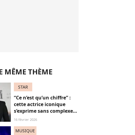
LE MÊME THÈME
STAR
“Ce n’est qu’un chiffre” :
cette actrice iconique
s’exprime sans complexe
sur le fait d’avoir bientôt
16 février 2026
60 ans
MUSIQUE