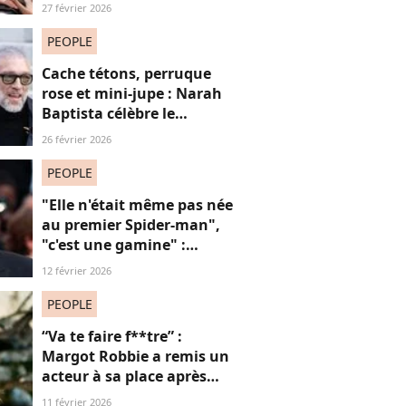
réseaux sociaux, cette
27 février 2026
question fait débat
PEOPLE
Cache tétons, perruque
rose et mini-jupe : Narah
Baptista célèbre le
carnaval de Rio avec son
26 février 2026
compagnon Vincent Cassel
de 30 ans son aîné
PEOPLE
"Elle n'était même pas née
au premier Spider-man",
"c'est une gamine" :
l'apparition de cet acteur
12 février 2026
avec sa petite amie de 30
ans de moins que lui
PEOPLE
suscite la critique
“Va te faire f**tre” :
Margot Robbie a remis un
acteur à sa place après
qu’il lui a conseillé de
11 février 2026