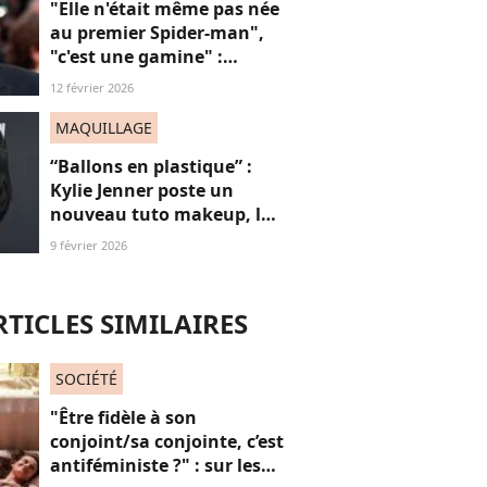
"Elle n'était même pas née
au premier Spider-man",
"c'est une gamine" :
l'apparition de cet acteur
12 février 2026
avec sa petite amie de 30
ans de moins que lui
MAQUILLAGE
suscite la critique
“Ballons en plastique” :
Kylie Jenner poste un
nouveau tuto makeup, les
gros porcs sont de sortie
9 février 2026
RTICLES SIMILAIRES
SOCIÉTÉ
"Être fidèle à son
conjoint/sa conjointe, c’est
antiféministe ?" : sur les