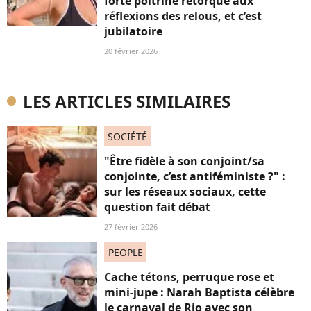
forte poitrine rétorque aux
réflexions des relous, et c’est
jubilatoire
20 février 2026
LES ARTICLES SIMILAIRES
SOCIÉTÉ
"Être fidèle à son conjoint/sa
conjointe, c’est antiféministe ?" :
sur les réseaux sociaux, cette
question fait débat
27 février 2026
PEOPLE
Cache tétons, perruque rose et
mini-jupe : Narah Baptista célèbre
le carnaval de Rio avec son