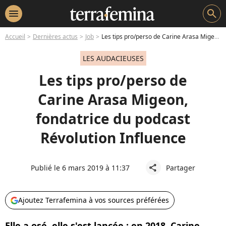
menu
search
Accueil
Dernières actus
Job
Les tips pro/perso de Carine Arasa Migeon, fondatrice du podcast Révolution Influence
LES AUDACIEUSES
Les tips pro/perso de
Carine Arasa Migeon,
fondatrice du podcast
Révolution Influence
Publié le 6 mars 2019 à 11:37
Partager
share
Ajoutez Terrafemina à vos sources préférées
Elle a osé, elle s'est lancée : en 2018, Carine