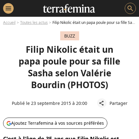
menu
search
Accueil
Toutes les actus
Filip Nikolic était un papa poule pour sa fille Sasha selon Valérie Bourdin (PHOTOS)
BUZZ
Filip Nikolic était un
papa poule pour sa fille
Sasha selon Valérie
Bourdin (PHOTOS)
Publié le 23 septembre 2015 à 20:00
Partager
share
Ajoutez Terrafemina à vos sources préférées
C'est à l'âge de 35 ans que Filip Nikolic est