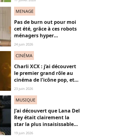
"frères Gallagher"
MENAGE
Pas de burn out pour moi
cet été, grâce à ces robots
ménagers hyper
performants
24 juin 2026
CINÉMA
Charli XCX : j’ai découvert
le premier grand rôle au
cinéma de l'icône pop, et
c'est un vrai OVNI
23 juin 2026
MUSIQUE
J'ai découvert que Lana Del
Rey était clairement la
star la plus insaisissable
de la pop, et voici
19 juin 2026