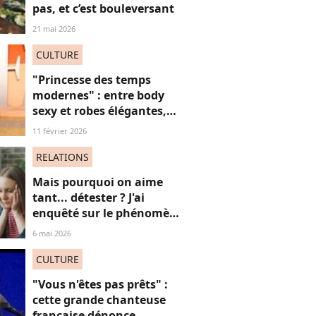
pas, et c’est bouleversant
21 mai 2026
CULTURE
"Princesse des temps
modernes" : entre body
sexy et robes élégantes,
cette popstar iconique
11 février 2026
"sidérante" sur ces photos
de "diva" absolue
RELATIONS
Mais pourquoi on aime
tant... détester ? J'ai
enquêté sur le phénomène
du "hate watching" (et ça
6 mai 2026
m'a emmené très loin)
CULTURE
"Vous n'êtes pas prêts" :
cette grande chanteuse
française dénonce