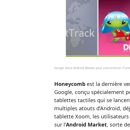
Google lance Android Market pour concurrencer iTune
Honeycomb
est la dernière 
Google, conçu spécialement po
tablettes tactiles qui se lance
multiples atouts d’Android, dé
tablette Xoom, les utilisateur
sur l’
Android Market
, sorte d