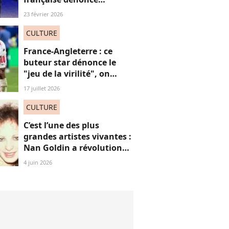
“l’effacement des femmes
23 février 2026
noires” aux JO et ça fait
(forcément) réagir
CULTURE
France-Angleterre : ce
buteur star dénonce le
"jeu de la virilité", on
décrypte ses mots pas très
17 juillet 2026
"frères Gallagher"
CULTURE
C’est l’une des plus
grandes artistes vivantes :
Nan Goldin a révolutionné
mon regard, voici
4 juin 2026
pourquoi