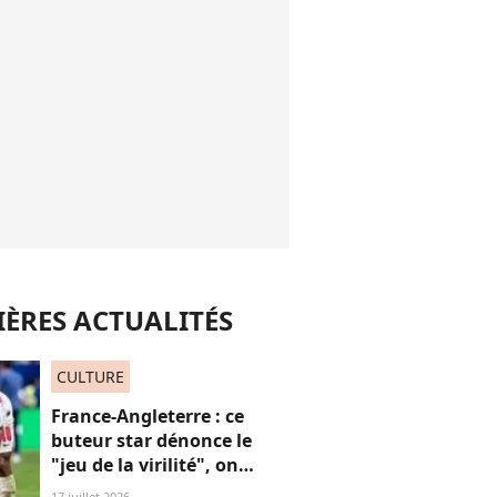
ÈRES ACTUALITÉS
CULTURE
France-Angleterre : ce
buteur star dénonce le
"jeu de la virilité", on
décrypte ses mots pas très
17 juillet 2026