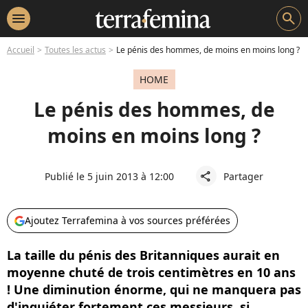
menu
search
Accueil
Toutes les actus
Le pénis des hommes, de moins en moins long ?
HOME
Le pénis des hommes, de
moins en moins long ?
Publié le 5 juin 2013 à 12:00
Partager
share
Ajoutez Terrafemina à vos sources préférées
La taille du pénis des Britanniques aurait en
moyenne chuté de trois centimètres en 10 ans
! Une diminution énorme, qui ne manquera pas
d'inquiéter fortement ces messieurs, si