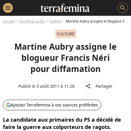
menu
search
Accueil
Dernières actus
Culture
Martine Aubry assigne le blogueur Francis Néri pour diffamation
CULTURE
Martine Aubry assigne le
blogueur Francis Néri
pour diffamation
Publié le 3 août 2011 à 11:28
Partager
share
Ajoutez Terrafemina à vos sources préférées
La candidate aux primaires du PS a décidé de
faire la guerre aux colporteurs de ragots.