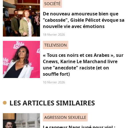
SOCIÉTÉ
De nouveau amoureuse bien que
"cabossée", Gisèle Pélicot évoque sa
nouvelle vie avec émotions
18 février 2026
TELEVISION
« Tous ces noirs et ces Arabes », sur
Cnews, Karine Le Marchand livre
une "anecdote" raciste (et on
souffle fort)
10 février 2026
LES ARTICLES SIMILAIRES
AGRESSION SEXUELLE
Le rappeur Naps jugé pour viol :