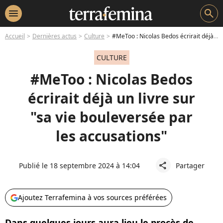
menu
search
Accueil
Dernières actus
Culture
#MeToo : Nicolas Bedos écrirait déjà un livre sur "sa vie bouleversée par les accusations"
CULTURE
#MeToo : Nicolas Bedos
écrirait déjà un livre sur
"sa vie bouleversée par
les accusations"
Publié le 18 septembre 2024 à 14:04
Partager
share
Ajoutez Terrafemina à vos sources préférées
Dans quelques jours aura lieu le procès de