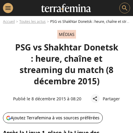
menu
search
Accueil
Toutes les actus
PSG vs Shakhtar Donetsk : heure, chaîne et streaming du match (8 décembre 2015)
MÉDIAS
PSG vs Shakhtar Donetsk
: heure, chaîne et
streaming du match (8
décembre 2015)
Publié le 8 décembre 2015 à 08:20
Partager
share
Ajoutez Terrafemina à vos sources préférées
Après la Ligue 1, place à la Ligue des