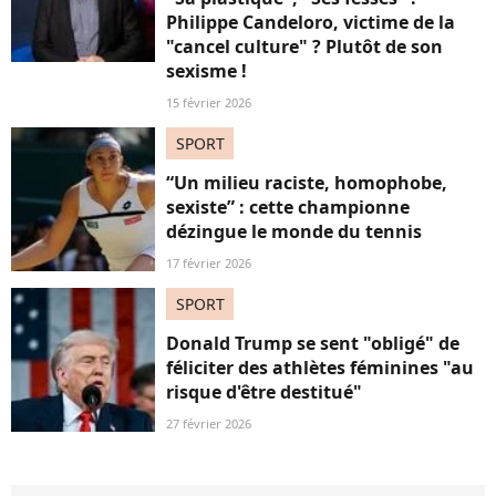
Philippe Candeloro, victime de la
"cancel culture" ? Plutôt de son
sexisme !
15 février 2026
SPORT
“Un milieu raciste, homophobe,
sexiste” : cette championne
dézingue le monde du tennis
17 février 2026
SPORT
Donald Trump se sent "obligé" de
féliciter des athlètes féminines "au
risque d'être destitué"
27 février 2026