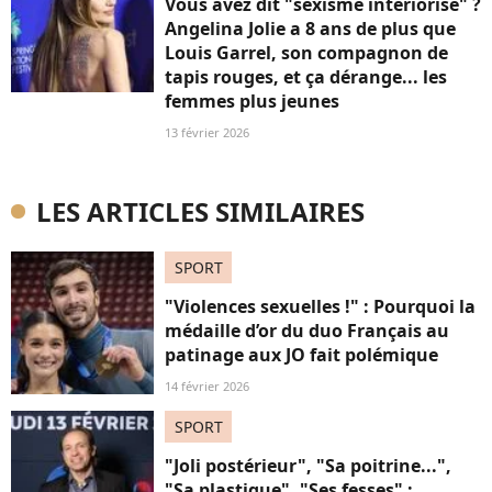
Vous avez dit "sexisme intériorisé" ?
Angelina Jolie a 8 ans de plus que
Louis Garrel, son compagnon de
tapis rouges, et ça dérange... les
femmes plus jeunes
13 février 2026
LES ARTICLES SIMILAIRES
SPORT
"Violences sexuelles !" : Pourquoi la
médaille d’or du duo Français au
patinage aux JO fait polémique
14 février 2026
SPORT
"Joli postérieur", "Sa poitrine...",
"Sa plastique", "Ses fesses" :