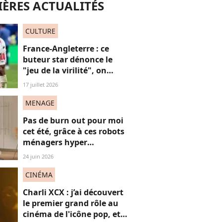
ÈRES ACTUALITÉS
CULTURE
France-Angleterre : ce
buteur star dénonce le
"jeu de la virilité", on
décrypte ses mots pas très
17 juillet 2026
"frères Gallagher"
MENAGE
Pas de burn out pour moi
cet été, grâce à ces robots
ménagers hyper
performants
24 juin 2026
CINÉMA
Charli XCX : j’ai découvert
le premier grand rôle au
cinéma de l'icône pop, et