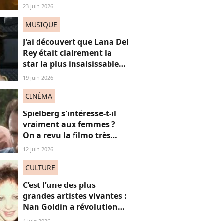
c'est un vrai OVNI
23 juin 2026
MUSIQUE
J'ai découvert que Lana Del
Rey était clairement la
star la plus insaisissable
de la pop, et voici
19 juin 2026
pourquoi
CINÉMA
Spielberg s'intéresse-t-il
vraiment aux femmes ?
On a revu la filmo très
masculine du maestro
12 juin 2026
CULTURE
C’est l’une des plus
grandes artistes vivantes :
Nan Goldin a révolutionné
mon regard, voici
4 juin 2026