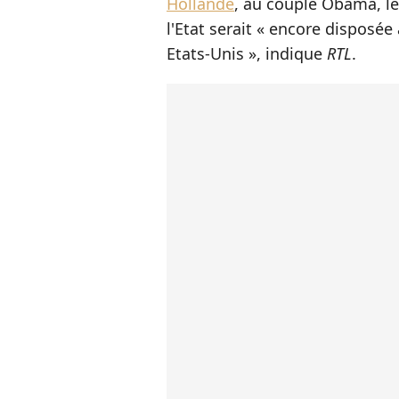
Hollande
, au couple Obama, le
l'Etat serait « encore disposé
Etats-Unis », indique
RTL
.