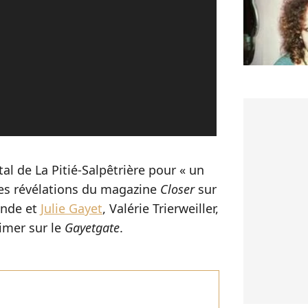
tal de La Pitié-Salpêtrière pour « un
les révélations du magazine
Closer
sur
lande et
Julie Gayet
, Valérie Trierweiller,
imer sur le
Gayetgate
.