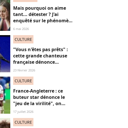
Mais pourquoi on aime
tant... détester ? J'ai
enquêté sur le phénomène
du "hate watching" (et ça
6 mai 2026
m'a emmené très loin)
CULTURE
"Vous n'êtes pas prêts" :
cette grande chanteuse
française dénonce
“l’effacement des femmes
23 février 2026
noires” aux JO et ça fait
(forcément) réagir
CULTURE
France-Angleterre : ce
buteur star dénonce le
"jeu de la virilité", on
décrypte ses mots pas très
17 juillet 2026
"frères Gallagher"
CULTURE