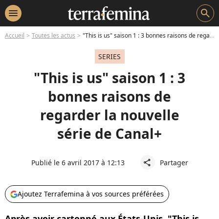
menu
search
Accueil
Toutes les actus
"This is us" saison 1 : 3 bonnes raisons de regarder la nouvelle série de Canal+
SERIES
"This is us" saison 1 : 3
bonnes raisons de
regarder la nouvelle
série de Canal+
Publié le 6 avril 2017 à 12:13
Partager
share
Ajoutez Terrafemina à vos sources préférées
Après avoir cartonné aux États-Unis, "This is