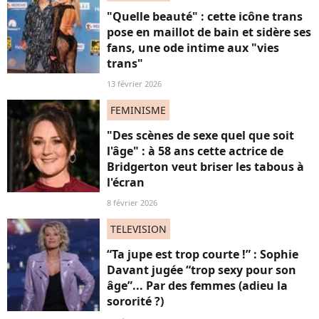
"Quelle beauté" : cette icône trans
pose en maillot de bain et sidère ses
fans, une ode intime aux "vies
trans"
13 février 2026
FEMINISME
"Des scènes de sexe quel que soit
l'âge" : à 58 ans cette actrice de
Bridgerton veut briser les tabous à
l'écran
8 février 2026
TELEVISION
“Ta jupe est trop courte !” : Sophie
Davant jugée “trop sexy pour son
âge”... Par des femmes (adieu la
sororité ?)