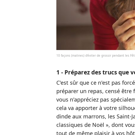
10 façons (malines) d'éviter de grossir pendant les Fê
1 - Préparez des trucs que 
C'est sûr que ce n'est pas fo
préparer un repas, censé être f
vous n'appréciez pas spéciale
cela va apporter à votre silhouet
dinde aux marrons, les Saint
classiques de
Noël », dont vous
tout de même plaisir à vos hôt