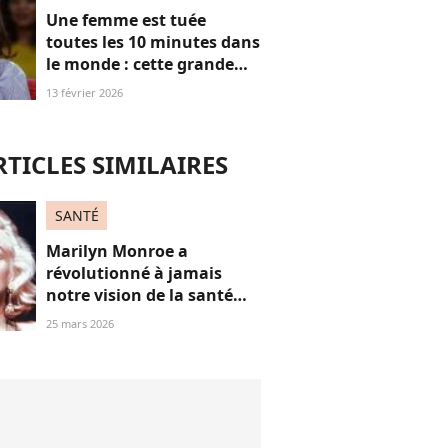
Une femme est tuée
toutes les 10 minutes dans
le monde : cette grande
actrice et amie de Marie
13 février 2026
Trintignant dénonce le
fléau des féminicides
RTICLES SIMILAIRES
SANTÉ
Marilyn Monroe a
révolutionné à jamais
notre vision de la santé
mentale (bien avant
25 mars 2026
Britney Spears), on te
raconte pourquoi