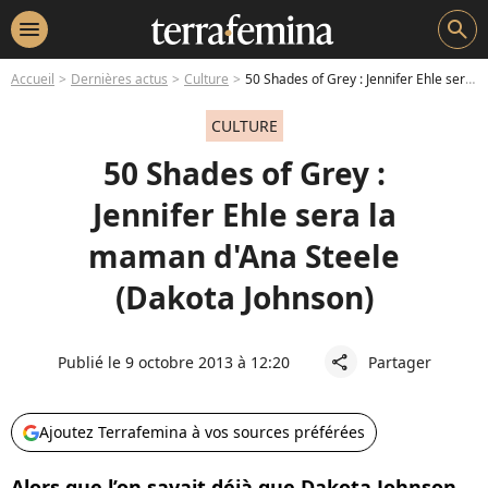
menu
search
Accueil
Dernières actus
Culture
50 Shades of Grey : Jennifer Ehle sera la maman d'Ana Steele (Dakota Johnson)
CULTURE
50 Shades of Grey :
Jennifer Ehle sera la
maman d'Ana Steele
(Dakota Johnson)
Publié le 9 octobre 2013 à 12:20
Partager
share
Ajoutez Terrafemina à vos sources préférées
Alors que l’on savait déjà que Dakota Johnson