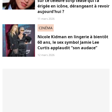
sur ce célèbre strip tease qui l’a
érigée en icône, dérangeant à revoir
aujourd'hui ?
11 mars 2026
CINÉMA
Nicole Kidman en lingerie à bientôt
60 ans, le sex symbol Jamie Lee
Curtis applaudit “son audace”
12 mars 2026