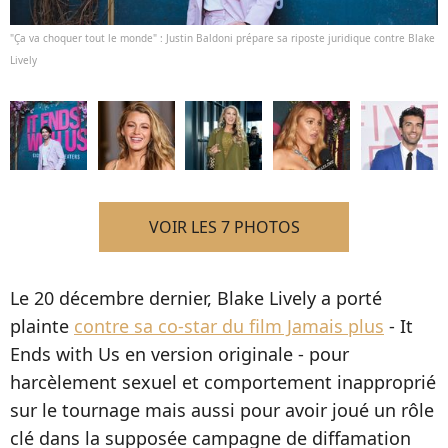
"Ça va choquer tout le monde" : Justin Baldoni prépare sa riposte juridique contre Blake
Lively
VOIR LES 7 PHOTOS
Le 20 décembre dernier, Blake Lively a porté
plainte
contre sa co-star du film Jamais plus
- It
Ends with Us en version originale - pour
harcèlement sexuel et comportement inapproprié
sur le tournage mais aussi pour avoir joué un rôle
clé dans la supposée campagne de diffamation