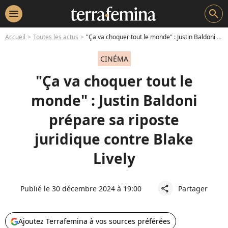
menu
search
Accueil
Toutes les actus
"Ça va choquer tout le monde" : Justin Baldoni prépare sa riposte juridique contre Blake Lively
CINÉMA
"Ça va choquer tout le
monde" : Justin Baldoni
prépare sa riposte
juridique contre Blake
Lively
Publié le 30 décembre 2024 à 19:00
Partager
share
Ajoutez Terrafemina à vos sources préférées