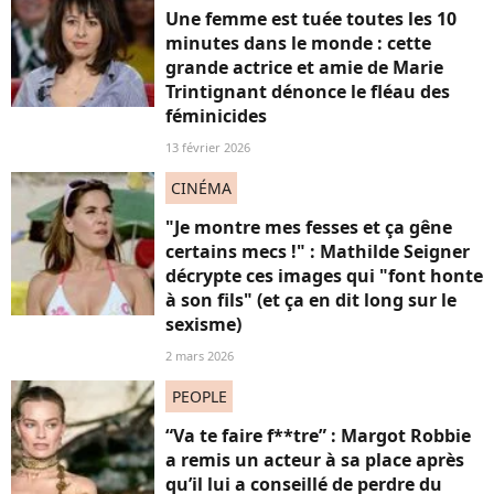
Une femme est tuée toutes les 10
minutes dans le monde : cette
grande actrice et amie de Marie
Trintignant dénonce le fléau des
féminicides
13 février 2026
CINÉMA
"Je montre mes fesses et ça gêne
certains mecs !" : Mathilde Seigner
décrypte ces images qui "font honte
à son fils" (et ça en dit long sur le
sexisme)
2 mars 2026
PEOPLE
“Va te faire f**tre” : Margot Robbie
a remis un acteur à sa place après
qu’il lui a conseillé de perdre du