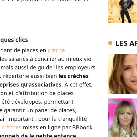
ques clics
LES A
dant de places en
crèche
.
les salariés à concilier au mieux vie
 mais aussi de guider les employeurs
 répertorie aussi bien
les crèches
eprises qu’associatives
. À cet effet,
ion et d'attribution de places
été développés, permettant
e garantir un panel de places,
il important : pour la tranquillité
s
crèches
mises en ligne par BBbook
ionnels de la petite enfance.