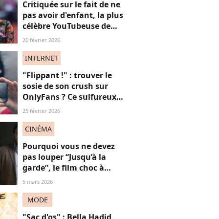
Critiquée sur le fait de ne
pas avoir d'enfant, la plus
célèbre YouTubeuse de
France répond aux
20 février 2026
"mascus" à la "virilité
fragile"
INTERNET
"Flippant !" : trouver le
sosie de son crush sur
OnlyFans ? Ce sulfureux
moteur de recherche fait
25 février 2026
polémique (à juste titre)
CINÉMA
Pourquoi vous ne devez
pas louper “Jusqu’à la
garde”, le film choc à
(re)voir gratuitement en
5 mars 2026
ligne
MODE
"Sac d'os" : Bella Hadid