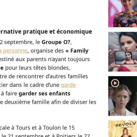
ternative pratique et économique
22 septembre, le
Groupe O?
,
la personne
, organise des
« Family
stiné aux parents n’ayant toujours
de
pour leurs têtes blondes,
tre de rencontrer d’autres familles
player2
ier dans le cadre d’une
garde
 à faire
garder ses enfants
 deuxième famille afin de diviser les
cale à Tours et à Toulon le 15
e 21 septembre et à Poitiers le 22