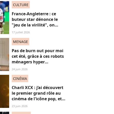
CULTURE
France-Angleterre : ce
buteur star dénonce le
"jeu de la virilité", on
décrypte ses mots pas très
17 juillet 2026
"frères Gallagher"
MENAGE
Pas de burn out pour moi
cet été, grâce à ces robots
ménagers hyper
performants
24 juin 2026
CINÉMA
Charli XCX : j’ai découvert
le premier grand rôle au
cinéma de l'icône pop, et
c'est un vrai OVNI
23 juin 2026