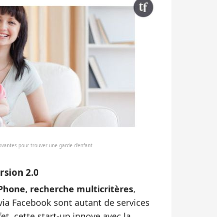
novantes pour trouver une garde d'enfant
rsion 2.0
iPhone, recherche multicritères
,
ia Facebook sont autant de services
fet, cette start-up innove avec la