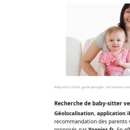
Baby-sitter, crèche, garde partagée : les solutions in
Recherche de baby-sitter ve
Géolocalisation
,
application 
recommandation des parents v
proposés par
Yoopies.fr
. En ef