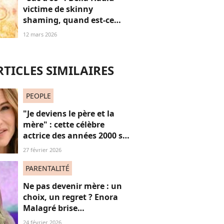
victime de skinny
shaming, quand est-ce
qu’on arrête de trouver les
12 mars 2026
femmes “trop maigres” ?
RTICLES SIMILAIRES
PEOPLE
"Je deviens le père et la
mère" : cette célèbre
actrice des années 2000 se
confie sur sa vie de parent
27 février 2026
célibataire
PARENTALITÉ
Ne pas devenir mère : un
choix, un regret ? Enora
Malagré brise
courageusement un tabou
24 février 2026