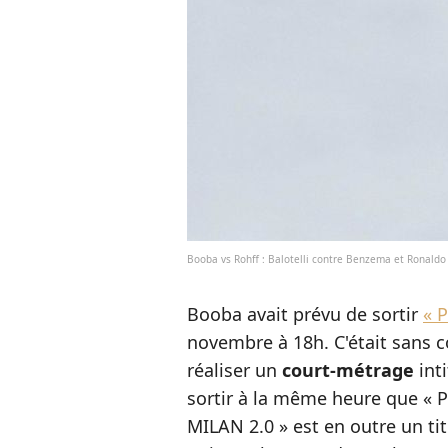
Booba vs Rohff : Balotelli contre Benzema et Ronaldo
Booba avait prévu de sortir
« 
novembre à 18h. C'était sans 
réaliser un
court-métrage
inti
sortir à la même heure que « Pa
MILAN 2.0 » est en outre un ti