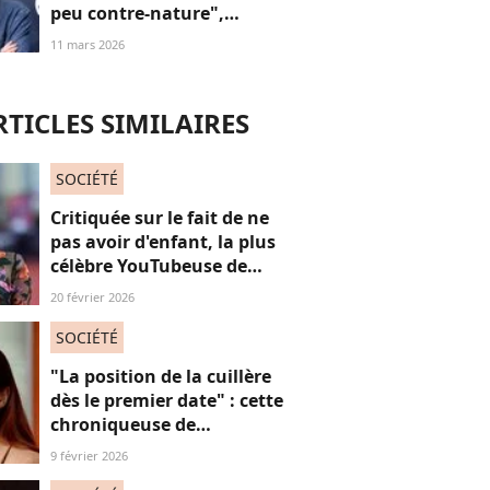
peu contre-nature",
théorise Michel
11 mars 2026
Houellebecq face à
Frédéric Taddéi, et ça en
dit long sur sa littérature
RTICLES SIMILAIRES
SOCIÉTÉ
Critiquée sur le fait de ne
pas avoir d'enfant, la plus
célèbre YouTubeuse de
France répond aux
20 février 2026
"mascus" à la "virilité
fragile"
SOCIÉTÉ
"La position de la cuillère
dès le premier date" : cette
chroniqueuse de
Quotidien s'amuse de
9 février 2026
l'injonction au sexe et c'est