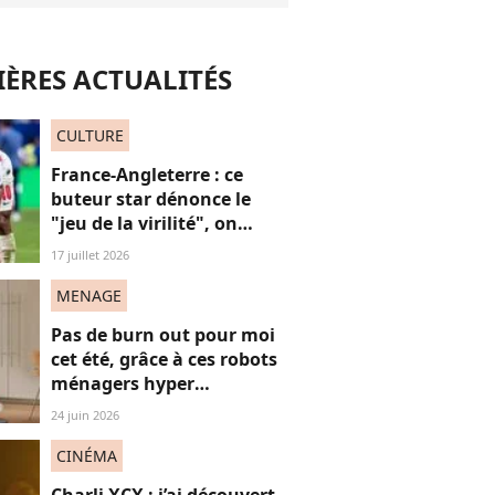
ÈRES ACTUALITÉS
CULTURE
France-Angleterre : ce
buteur star dénonce le
"jeu de la virilité", on
décrypte ses mots pas très
17 juillet 2026
"frères Gallagher"
MENAGE
Pas de burn out pour moi
cet été, grâce à ces robots
ménagers hyper
performants
24 juin 2026
CINÉMA