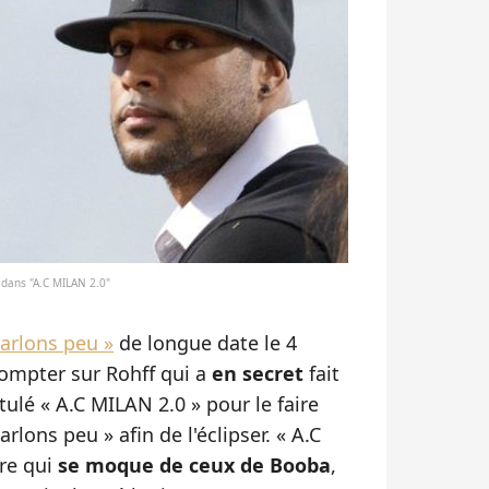
 dans "A.C MILAN 2.0"
Parlons peu »
de longue date le 4
compter sur Rohff qui a
en secret
fait
tulé « A.C MILAN 2.0 » pour le faire
rlons peu » afin de l'éclipser. « A.C
tre qui
se moque de ceux de Booba
,