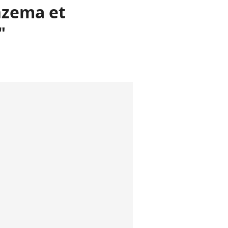
enzema et
"