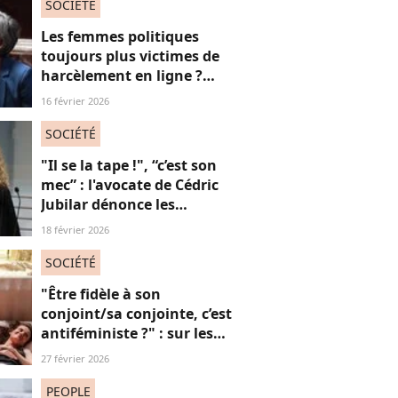
absolument jubilatoire
SOCIÉTÉ
Les femmes politiques
toujours plus victimes de
harcèlement en ligne ?
Une étude interroge ce
16 février 2026
fléau alarmant
SOCIÉTÉ
"Il se la tape !", “c’est son
mec” : l'avocate de Cédric
Jubilar dénonce les
réflexions misogynes
18 février 2026
qu’elle subit, et que
subissent toutes ses
SOCIÉTÉ
consœurs
"Être fidèle à son
conjoint/sa conjointe, c’est
antiféministe ?" : sur les
réseaux sociaux, cette
27 février 2026
question fait débat
PEOPLE