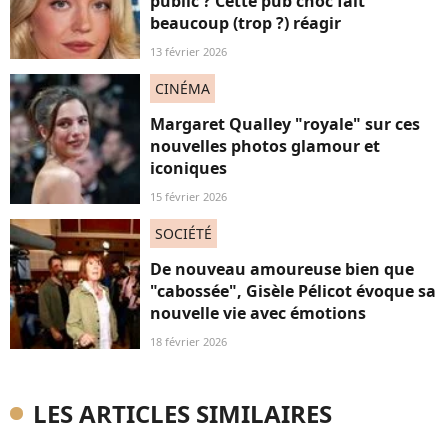
public ? Cette pub choc fait
beaucoup (trop ?) réagir
13 février 2026
CINÉMA
Margaret Qualley "royale" sur ces
nouvelles photos glamour et
iconiques
15 février 2026
SOCIÉTÉ
De nouveau amoureuse bien que
"cabossée", Gisèle Pélicot évoque sa
nouvelle vie avec émotions
18 février 2026
LES ARTICLES SIMILAIRES