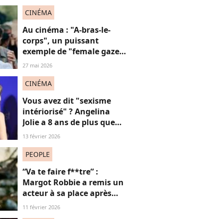
CINÉMA
Au cinéma : "A-bras-le-
corps", un puissant
exemple de "female gaze"
à voir à tout prix
27 mai 2026
CINÉMA
Vous avez dit "sexisme
intériorisé" ? Angelina
Jolie a 8 ans de plus que
Louis Garrel, son
13 février 2026
compagnon de tapis
rouges, et ça dérange... les
PEOPLE
femmes plus jeunes
“Va te faire f**tre” :
Margot Robbie a remis un
acteur à sa place après
qu’il lui a conseillé de
11 février 2026
perdre du poids