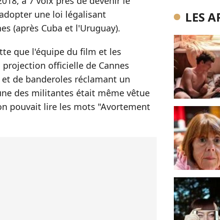
2018, à 7 voix près de devenir le
adopter une loi légalisant
LES A
es (après Cuba et l'Uruguay).
tte que l'équipe du film et les
 projection officielle de Cannes
s et de banderoles réclamant un
l'une des militantes était même vêtue
on pouvait lire les mots "Avortement