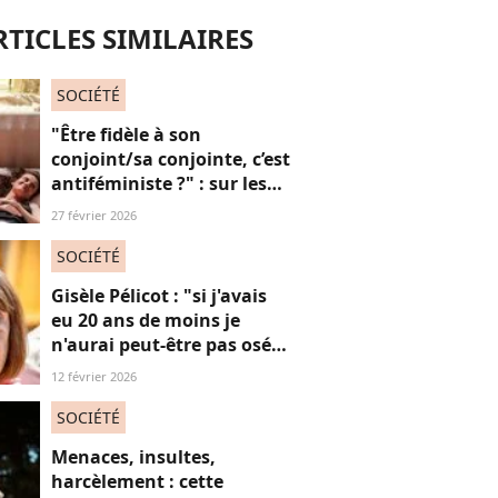
RTICLES SIMILAIRES
SOCIÉTÉ
"Être fidèle à son
conjoint/sa conjointe, c’est
antiféministe ?" : sur les
réseaux sociaux, cette
27 février 2026
question fait débat
SOCIÉTÉ
Gisèle Pélicot : "si j'avais
eu 20 ans de moins je
n'aurai peut-être pas osé
refuser le huis-clos"
12 février 2026
SOCIÉTÉ
Menaces, insultes,
harcèlement : cette