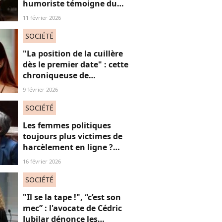
humoriste témoigne du
sort des femmes sur les
11 février 2026
réseaux sociaux
SOCIÉTÉ
"La position de la cuillère
dès le premier date" : cette
chroniqueuse de
Quotidien s'amuse de
9 février 2026
l'injonction au sexe et c'est
absolument jubilatoire
SOCIÉTÉ
Les femmes politiques
toujours plus victimes de
harcèlement en ligne ?
Une étude interroge ce
16 février 2026
fléau alarmant
SOCIÉTÉ
"Il se la tape !", “c’est son
mec” : l'avocate de Cédric
Jubilar dénonce les