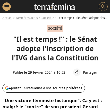
menu
search
Accueil
Dernières actus
Société
"Il est temps !" : le Sénat adopte l'inscription de l'IVG dans la Constitution
SOCIÉTÉ
"Il est temps !" : le Sénat
adopte l'inscription de
l'IVG dans la Constitution
Publié le 29 février 2024 à 10:52
Partager
share
Ajoutez Terrafemina à vos sources préférées
"Une victoire féministe historique". Ca y est :
malgré le "contre" de son président Gérard