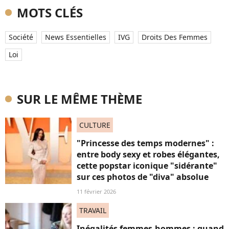
MOTS CLÉS
Société
News Essentielles
IVG
Droits Des Femmes
Loi
SUR LE MÊME THÈME
CULTURE
"Princesse des temps modernes" :
entre body sexy et robes élégantes,
cette popstar iconique "sidérante"
sur ces photos de "diva" absolue
11 février 2026
TRAVAIL
Inégalités femmes-hommes : quand