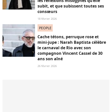
les réflexions misogynes qu’elle
subit, et que subissent toutes ses
consœurs
18 février 2026
PEOPLE
Cache tétons, perruque rose et
mini-jupe : Narah Baptista célèbre
le carnaval de Rio avec son
compagnon Vincent Cassel de 30
ans son aîné
26 février 2026