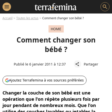
menu
search
Accueil
Toutes les actus
Comment changer son bébé ?
HOME
Comment changer son
bébé ?
Publié le 6 janvier 2011 à 12:37
Partager
share
Ajoutez Terrafemina à vos sources préférées
Changer la couche de son bébé est une
opération que l'on répète plusieurs fois par
jour pendant de nombreux mois. Que l'on
utilise des couches lavables ou jetables la