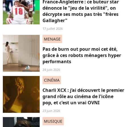
France-Angleterre : ce buteur star
dénonce le "jeu de la virilité", on
décrypte ses mots pas très "frères
Gallagher"
17 juillet 2026
MENAGE
Pas de burn out pour moi cet été,
grâce à ces robots ménagers hyper
performants
24 juin 2026
CINÉMA
Charli XCX : j’ai découvert le premier
grand rôle au cinéma de l'icône
pop, et c'est un vrai OVNI
23 juin 2026
MUSIQUE