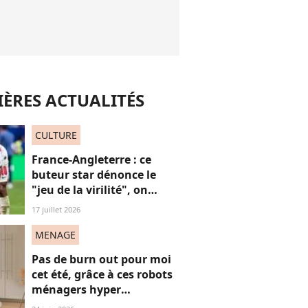
ÈRES ACTUALITÉS
CULTURE
France-Angleterre : ce
buteur star dénonce le
"jeu de la virilité", on
décrypte ses mots pas très
17 juillet 2026
"frères Gallagher"
MENAGE
Pas de burn out pour moi
cet été, grâce à ces robots
ménagers hyper
performants