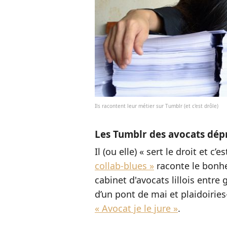
Ils racontent leur métier sur Tumblr (et c'est drôle)
Les Tumblr des avocats dép
Il (ou elle) « sert le droit et c’e
collab-blues »
raconte le bonhe
cabinet d'avocats lillois entre
d’un pont de mai et plaidoiries
« Avocat je le jure »
.