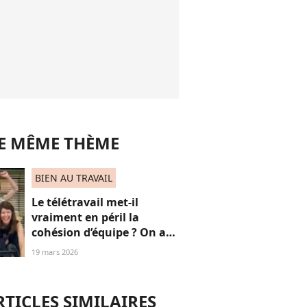
LE MÊME THÈME
BIEN AU TRAVAIL
Le télétravail met-il
vraiment en péril la
cohésion d’équipe ? On a
résolu cette vaste
19 mars 2026
controverse
RTICLES SIMILAIRES