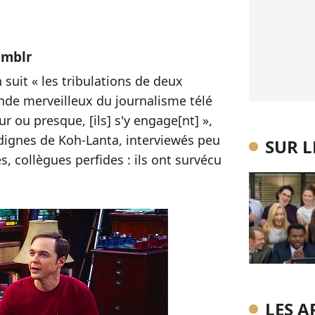
umblr
 suit « les tribulations de deux
nde merveilleux du journalisme télé
ur ou presque, [ils] s'y engage[nt] »,
s dignes de Koh-Lanta, interviewés peu
SUR 
s, collègues perfides : ils ont survécu
LES A