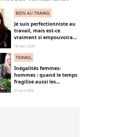
BIEN AU TRAVAIL
Je suis perfectionniste au
travail, mais est-ce
vraiment si empouvoirant
?
18 mars 2026
TRAVAIL
Inégalités femmes-
hommes : quand le temps
fragilise aussi les
trajectoires financières
21 avril 2026