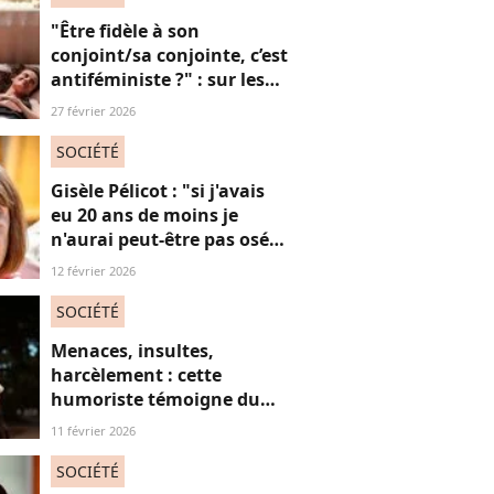
"Être fidèle à son
conjoint/sa conjointe, c’est
antiféministe ?" : sur les
réseaux sociaux, cette
27 février 2026
question fait débat
SOCIÉTÉ
Gisèle Pélicot : "si j'avais
eu 20 ans de moins je
n'aurai peut-être pas osé
refuser le huis-clos"
12 février 2026
SOCIÉTÉ
Menaces, insultes,
harcèlement : cette
humoriste témoigne du
sort des femmes sur les
11 février 2026
réseaux sociaux
SOCIÉTÉ