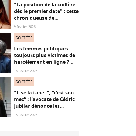
"La position de la cuillère
dès le premier date" : cette
chroniqueuse de
Quotidien s'amuse de
9 février 2026
l'injonction au sexe et c'est
absolument jubilatoire
SOCIÉTÉ
Les femmes politiques
toujours plus victimes de
harcèlement en ligne ?
Une étude interroge ce
16 février 2026
fléau alarmant
SOCIÉTÉ
"Il se la tape !", “c’est son
mec” : l'avocate de Cédric
Jubilar dénonce les
réflexions misogynes
18 février 2026
qu’elle subit, et que
subissent toutes ses
consœurs