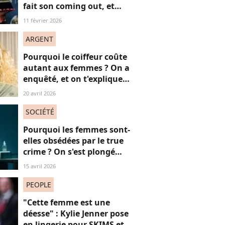
fait son coming out, et
non, on ne "s'en fout" pas
11 février 2026
du tout (voilà pourquoi)
ARGENT
Pourquoi le coiffeur coûte
autant aux femmes ? On a
enquêté, et on t'explique
comment agir
20 avril 2026
SOCIÉTÉ
Pourquoi les femmes sont-
elles obsédées par le true
crime ? On s'est plongé
dans une enquête sur la
15 avril 2026
"curiosité morbide"
PEOPLE
"Cette femme est une
déesse" : Kylie Jenner pose
en lingerie pour SKIMS et