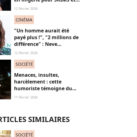
subjugue les internautes
12 février 2026
CINÉMA
"Un homme aurait été
payé plus !", "2 millions de
différence" : Neve
Campbell dénonce les
12 février 2026
inégalités salariales à
Hollywood (et on
SOCIÉTÉ
applaudit)
Menaces, insultes,
harcèlement : cette
humoriste témoigne du
sort des femmes sur les
11 février 2026
réseaux sociaux
RTICLES SIMILAIRES
SOCIÉTÉ