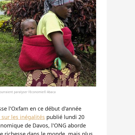
ourraient paralyser l'économie© Abaca
esse l'Oxfam en ce début d'année
sur les inégalités
publié lundi 20
économique de Davos, l'ONG aborde
de richesse dans le monde, mais plus