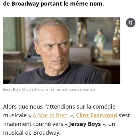
de Broadway portant le même nom.
Jersey Boys: Clint Eastwood va réaliser une comédie musicale
Alors que nous l’attendions sur la comédie
musicale «
A Star
is Born
»,
Clint Eastwood
s’est
finalement tourné vers «
Jersey Boys
», un
musical de Broadway.