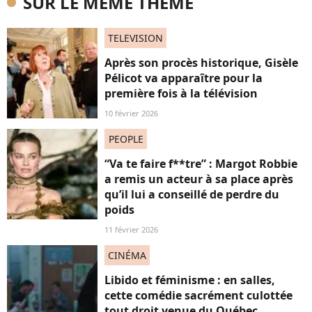
SUR LE MÊME THÈME
TELEVISION
Après son procès historique, Gisèle
Pélicot va apparaître pour la
première fois à la télévision
10 février 2026
PEOPLE
“Va te faire f**tre” : Margot Robbie
a remis un acteur à sa place après
qu’il lui a conseillé de perdre du
poids
11 février 2026
CINÉMA
Libido et féminisme : en salles,
cette comédie sacrément culottée
tout droit venue du Québec