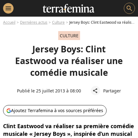
menu
search
Accueil
Dernières actus
Culture
Jersey Boys: Clint Eastwood va réaliser une comédie musicale
CULTURE
Jersey Boys: Clint
Eastwood va réaliser une
comédie musicale
Publié le 25 juillet 2013 à 08:00
Partager
share
Ajoutez Terrafemina à vos sources préférées
Clint Eastwood va réaliser sa première comédie
musicale « Jersey Boys », inspirée d’un musical