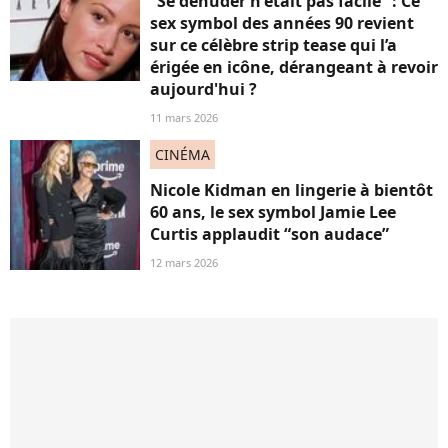
“Se dénuder n'était pas facile” : Ce
sex symbol des années 90 revient
sur ce célèbre strip tease qui l’a
érigée en icône, dérangeant à revoir
aujourd'hui ?
11 mars 2026
CINÉMA
Nicole Kidman en lingerie à bientôt
60 ans, le sex symbol Jamie Lee
Curtis applaudit “son audace”
12 mars 2026