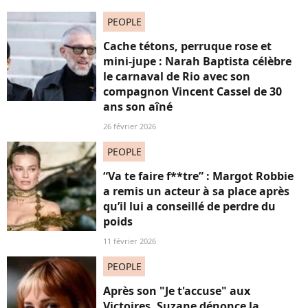
PEOPLE
Cache tétons, perruque rose et
mini-jupe : Narah Baptista célèbre
le carnaval de Rio avec son
compagnon Vincent Cassel de 30
ans son aîné
26 février 2026
PEOPLE
“Va te faire f**tre” : Margot Robbie
a remis un acteur à sa place après
qu’il lui a conseillé de perdre du
poids
11 février 2026
PEOPLE
Après son "Je t'accuse" aux
Victoires, Suzane dénonce la