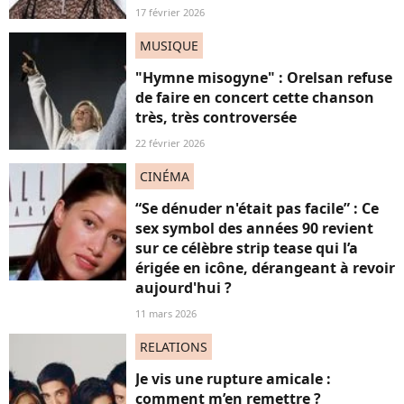
17 février 2026
MUSIQUE
"Hymne misogyne" : Orelsan refuse
de faire en concert cette chanson
très, très controversée
22 février 2026
CINÉMA
“Se dénuder n'était pas facile” : Ce
sex symbol des années 90 revient
sur ce célèbre strip tease qui l’a
érigée en icône, dérangeant à revoir
aujourd'hui ?
11 mars 2026
RELATIONS
Je vis une rupture amicale :
comment m’en remettre ?