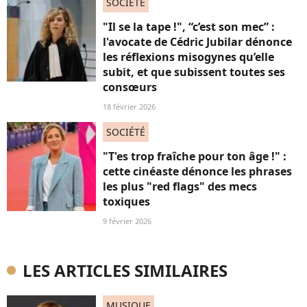
SOCIÉTÉ
"Il se la tape !", “c’est son mec” :
l'avocate de Cédric Jubilar dénonce
les réflexions misogynes qu’elle
subit, et que subissent toutes ses
consœurs
18 février 2026
SOCIÉTÉ
"T'es trop fraîche pour ton âge !" :
cette cinéaste dénonce les phrases
les plus "red flags" des mecs
toxiques
9 février 2026
LES ARTICLES SIMILAIRES
MUSIQUE