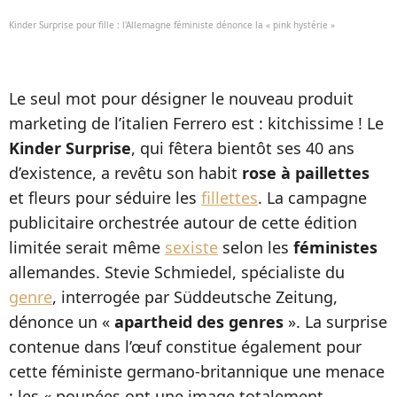
Kinder Surprise pour fille : l'Allemagne féministe dénonce la « pink hystérie »
Le seul mot pour désigner le nouveau produit
marketing de l’italien Ferrero est : kitchissime ! Le
Kinder Surprise
, qui fêtera bientôt ses 40 ans
d’existence, a revêtu son habit
rose à paillettes
et fleurs pour séduire les
fillettes
. La campagne
publicitaire orchestrée autour de cette édition
limitée serait même
sexiste
selon les
féministes
allemandes. Stevie Schmiedel, spécialiste du
genre
, interrogée par Süddeutsche Zeitung,
dénonce un «
apartheid des genres
». La surprise
contenue dans l’œuf constitue également pour
cette féministe germano-britannique une menace
: les « poupées ont une image totalement