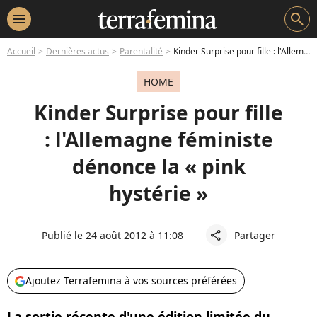
menu
search
Accueil
Dernières actus
Parentalité
Kinder Surprise pour fille : l'Allemagne féministe dénonce la « pink hystérie »
HOME
Kinder Surprise pour fille
: l'Allemagne féministe
dénonce la « pink
hystérie »
Publié le 24 août 2012 à 11:08
Partager
share
Ajoutez Terrafemina à vos sources préférées
La sortie récente d'une édition limitée du