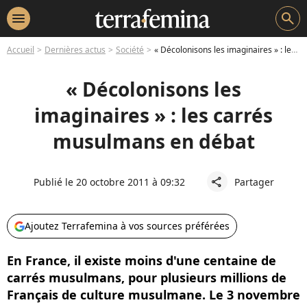
menu
search
Accueil
Dernières actus
Société
« Décolonisons les imaginaires » : les carrés musulmans en débat
« Décolonisons les
imaginaires » : les carrés
musulmans en débat
Publié le 20 octobre 2011 à 09:32
Partager
share
Ajoutez Terrafemina à vos sources préférées
En France, il existe moins d'une centaine de
carrés musulmans, pour plusieurs millions de
Français de culture musulmane. Le 3 novembre