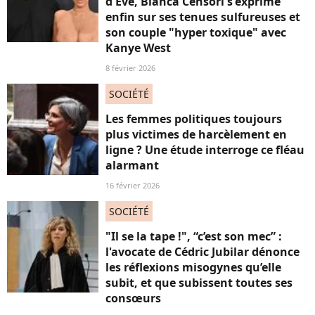
d'Eve, Bianca Censori s'exprime
enfin sur ses tenues sulfureuses et
son couple "hyper toxique" avec
Kanye West
8 février 2026
SOCIÉTÉ
Les femmes politiques toujours
plus victimes de harcèlement en
ligne ? Une étude interroge ce fléau
alarmant
16 février 2026
SOCIÉTÉ
"Il se la tape !", “c’est son mec” :
l'avocate de Cédric Jubilar dénonce
les réflexions misogynes qu’elle
subit, et que subissent toutes ses
consœurs