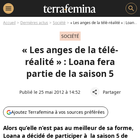
menu
search
Accueil
Dernières actus
Société
« Les anges de la télé-réalité » : Loana fera partie de la saison 5
SOCIÉTÉ
« Les anges de la télé-
réalité » : Loana fera
partie de la saison 5
Publié le 25 mai 2012 à 14:52
Partager
share
Ajoutez Terrafemina à vos sources préférées
Alors qu’elle n’est pas au meilleur de sa forme,
Loana a décidé de participer à la saison 5 de