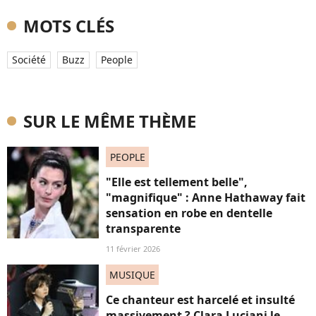
MOTS CLÉS
Société
Buzz
People
SUR LE MÊME THÈME
PEOPLE
"Elle est tellement belle",
"magnifique" : Anne Hathaway fait
sensation en robe en dentelle
transparente
11 février 2026
MUSIQUE
Ce chanteur est harcelé et insulté
massivement ? Clara Luciani le